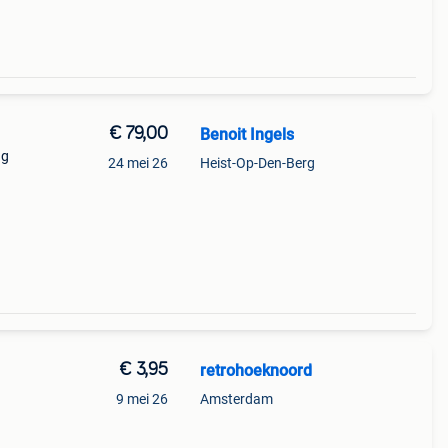
€ 79,00
Benoit Ingels
ng
24 mei 26
Heist-Op-Den-Berg
enden
€ 3,95
retrohoeknoord
9 mei 26
Amsterdam