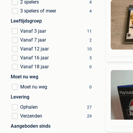
2 spelers
4
3 spelers of meer
4
Leeftijdsgroep
Vanaf 3 jaar
11
Vanaf 7 jaar
2
Vanaf 12 jaar
10
Vanaf 16 jaar
5
Vanaf 18 jaar
0
Moet nu weg
Moet nu weg
0
Levering
Ophalen
27
Verzenden
29
Aangeboden sinds