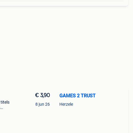
€ 3,90
GAMES 2 TRUST
titels
8 jun 26
Herzele
s