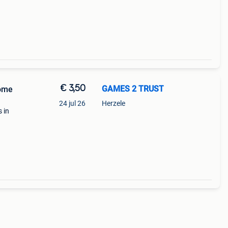
€ 3,50
GAMES 2 TRUST
Rome
24 jul 26
Herzele
 in
,10