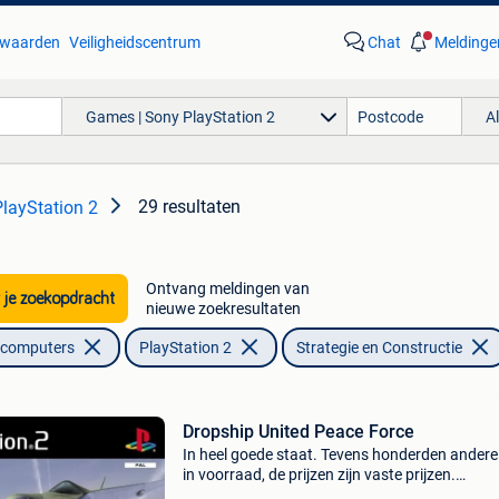
waarden
Veiligheidscentrum
Chat
Meldinge
Games | Sony PlayStation 2
A
29 resultaten
layStation 2
Ontvang meldingen van
 je zoekopdracht
nieuwe zoekresultaten
lcomputers
PlayStation 2
Strategie en Constructie
Dropship United Peace Force
In heel goede staat. Tevens honderden andere 
in voorraad, de prijzen zijn vaste prijzen.
Verzendkosten voor 1 of 2 games bedragen 3