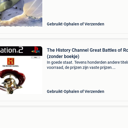
eur (tarief binnen belgië).
Gebruikt
Ophalen of Verzenden
The History Channel Great Battles of 
(zonder boekje)
In goede staat. Tevens honderden andere titels
voorraad, de prijzen zijn vaste prijzen.
Verzendkosten voor 1 of 2 games bedragen 3
eur (tarief binnen belgië).
Gebruikt
Ophalen of Verzenden