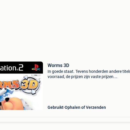
Worms 3D
In goede staat. Tevens honderden andere titels
voorraad, de prijzen zijn vaste prijzen.
Verzendkosten voor 1 of 2 games bedragen 3
eur (tarief binnen belgië).
Gebruikt
Ophalen of Verzenden