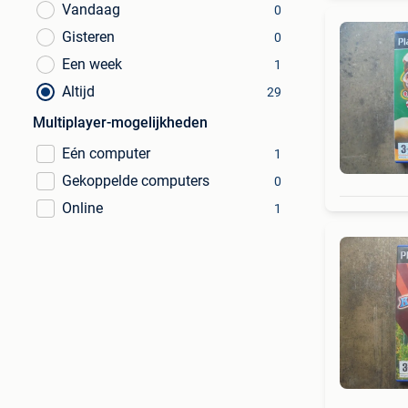
Vandaag
0
Gisteren
0
Een week
1
Altijd
29
Multiplayer-mogelijkheden
Eén computer
1
Gekoppelde computers
0
Online
1