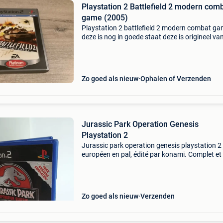
Playstation 2 Battlefield 2 modern com
game (2005)
Playstation 2 battlefield 2 modern combat g
deze is nog in goede staat deze is origineel va
uitgeverij sony en is van het jaar 2005 deze ka
spelen op het netwerk en is een platinum versi
Zo goed als nieuw
Ophalen of Verzenden
Jurassic Park Operation Genesis
Playstation 2
Jurassic park operation genesis playstation 2 
européen en pal, édité par konami. Complet et 
bel état, disque propre et peu utilisé. Rare à tr
dans cet état. Expédition suivant votre conv
Zo goed als nieuw
Verzenden