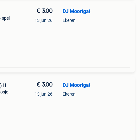
€ 3,00
DJ Moortgat
- spel
13 jun 26
Ekeren
€ 3,00
DJ Moortgat
 II
osje -
13 jun 26
Ekeren