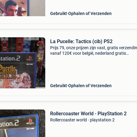
Gebruikt
Ophalen of Verzenden
La Pucelle: Tactics (cib) PS2
Prijs 79, onze prijzen zijn vast, gratis verzendi
vanaf 120€ voor belgië, nederland gratis
verzending vanaf 175€, ophalen bij: jofoto
leopoldlei 36c 2220 heist op den berg of verz
(be
Gebruikt
Ophalen of Verzenden
Rollercoaster World - PlayStation 2
Rollercoaster world - playstation 2