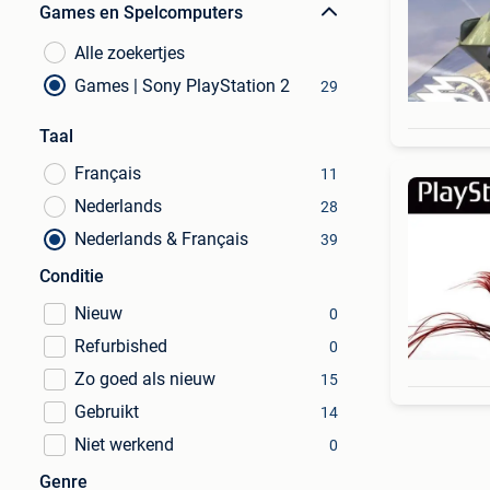
Games en Spelcomputers
Alle zoekertjes
Games | Sony PlayStation 2
29
Taal
Français
11
Nederlands
28
Nederlands & Français
39
Conditie
Nieuw
0
Refurbished
0
Zo goed als nieuw
15
Gebruikt
14
Niet werkend
0
Genre