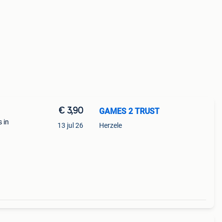
€ 3,90
GAMES 2 TRUST
 in
13 jul 26
Herzele
,10