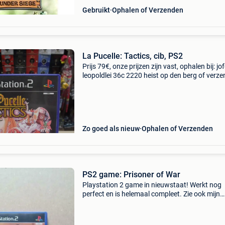
Gebruikt
Ophalen of Verzenden
La Pucelle: Tactics, cib, PS2
Prijs 79€, onze prijzen zijn vast, ophalen bij: jo
leopoldlei 36c 2220 heist op den berg of verz
(belgië via bpost, nederland via dpd), jofoto 
funko speelgoed fotowinkel, aanbod st
Zo goed als nieuw
Ophalen of Verzenden
PS2 game: Prisoner of War
Playstation 2 game in nieuwstaat! Werkt nog
perfect en is helemaal compleet. Zie ook mijn
andere zoekertjes voor andere games.
Verzendingskosten niet inbegrepen!