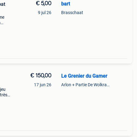
€ 5,00
bart
bat
9 jul 26
Brasschaat
ame
n
n je
e
€ 150,00
Le Grenier du Gamer
17 jun 26
Arlon + Partie De Wolkrange
jeu
très
ouver