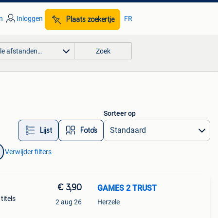
n
Inloggen
FR
Plaats zoekertje
lle afstanden…
Zoek
Sorteer op
Lijst
Foto’s
Verwijder filters
€ 3,90
GAMES 2 TRUST
titels
2 aug 26
Herzele
,10