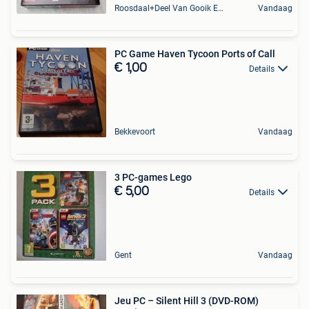
Roosdaal+Deel Van Gooik En Sint-Kwintens-Lennik
Vandaag
PC Game Haven Tycoon Ports of Call
€ 1,00
Details
Bekkevoort
Vandaag
3 PC-games Lego
€ 5,00
Details
Gent
Vandaag
Jeu PC – Silent Hill 3 (DVD-ROM)