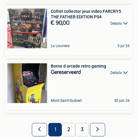
Cofret collector jeux video FARCRY5
THE FATHER EDITION PS4
€ 90,00
Details
La Louviere
5 jul 26
Borne d arcade retro gaming
Gereserveerd
Details
Mont-Saint-Guibert
30 jun 26
1
2
3