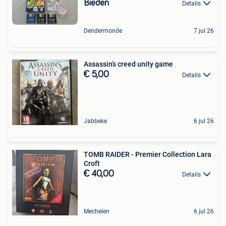
Bieden
Details
Dendermonde
7 jul 26
Assassin’s creed unity game
€ 5,00
Details
Jabbeke
6 jul 26
TOMB RAIDER - Premier Collection Lara
Croft
€ 40,00
Details
Mechelen
6 jul 26