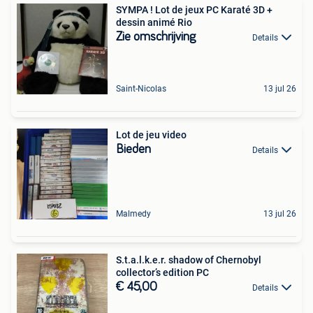
SYMPA ! Lot de jeux PC Karaté 3D +
dessin animé Rio
Zie omschrijving
Details
Saint-Nicolas
13 jul 26
Lot de jeu video
Bieden
Details
Malmedy
13 jul 26
S.t.a.l.k.e.r. shadow of Chernobyl
collector’s edition PC
€ 45,00
Details