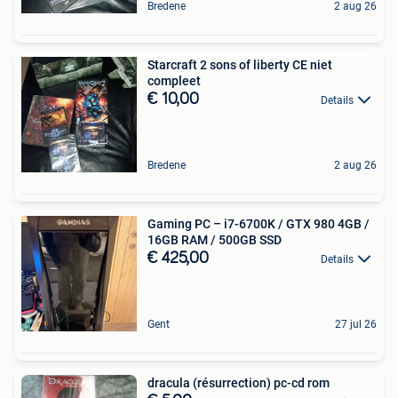
Bredene
2 aug 26
Starcraft 2 sons of liberty CE niet
compleet
€ 10,00
Details
Bredene
2 aug 26
Gaming PC – i7-6700K / GTX 980 4GB /
16GB RAM / 500GB SSD
€ 425,00
Details
Gent
27 jul 26
dracula (résurrection) pc-cd rom