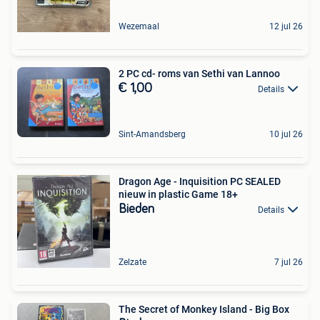
Wezemaal
12 jul 26
2 PC cd- roms van Sethi van Lannoo
€ 1,00
Details
Sint-Amandsberg
10 jul 26
Dragon Age - Inquisition PC SEALED
nieuw in plastic Game 18+
Bieden
Details
Zelzate
7 jul 26
The Secret of Monkey Island - Big Box