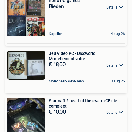
Retro PC-games
Bieden
Details
Kapellen
4 aug 26
Jeu Video PC - Discworld II
Mortellement vôtre
€ 18,00
Details
Molenbeek-Saint-Jean
3 aug 26
Starcraft 2 heart of the swarm CE niet
compleet
€ 10,00
Details