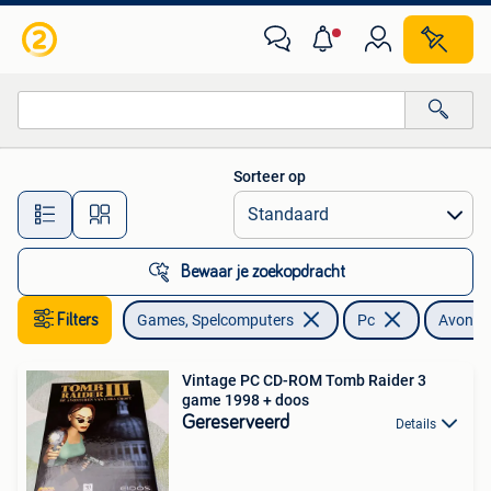
Games | Pc
Sorteer op
Alle afstanden…
Bewaar je zoekopdracht
Filters
Games, Spelcomputers
Pc
Avontuu
Vintage PC CD-ROM Tomb Raider 3
game 1998 + doos
Gereserveerd
Details