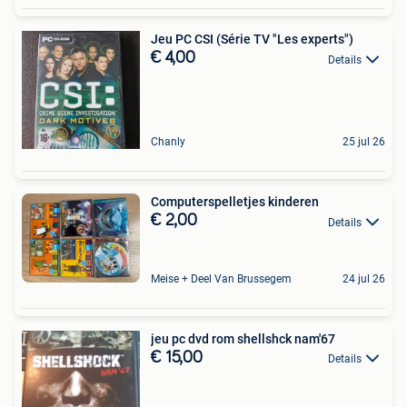
Jeu PC CSI (Série TV "Les experts")
€ 4,00
Details
Chanly
25 jul 26
Computerspelletjes kinderen
€ 2,00
Details
Meise + Deel Van Brussegem
24 jul 26
jeu pc dvd rom shellshck nam'67
€ 15,00
Details