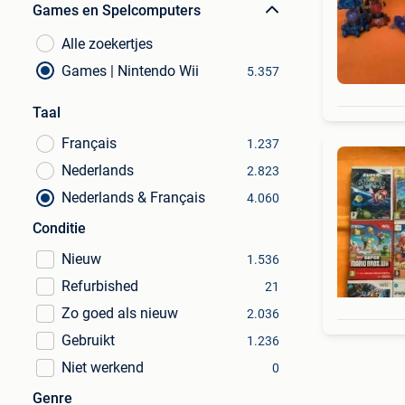
Games en Spelcomputers
Alle zoekertjes
Games | Nintendo Wii
5.357
Taal
Français
1.237
Nederlands
2.823
Nederlands & Français
4.060
Conditie
Nieuw
1.536
Refurbished
21
Zo goed als nieuw
2.036
Gebruikt
1.236
Niet werkend
0
Genre