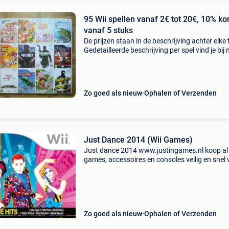
95 Wii spellen vanaf 2€ tot 20€, 10% ko
vanaf 5 stuks
De prijzen staan in de beschrijving achter elke t
Gedetailleerde beschrijving per spel vind je bij 
andere zoekertjes. Groot assortiment wii gam
voor kinderen vanaf 3j. Prijzen staan achte
Zo goed als nieuw
Ophalen of Verzenden
Just Dance 2014 (Wii Games)
Just dance 2014 www.justingames.nl koop al
games, accessoires en consoles veilig en snel 
onze webshop met bancontact, belfius, kbc/c
klarna achteraf betalen. - Groot assortiment e
alles
Zo goed als nieuw
Ophalen of Verzenden