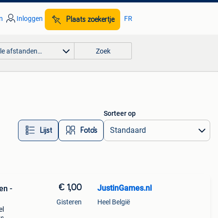
n
Inloggen
FR
Plaats zoekertje
lle afstanden…
Zoek
Sorteer op
Lijst
Foto’s
€ 1,00
JustinGames.nl
en -
Gisteren
Heel België
el