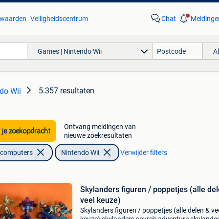
waarden
Veiligheidscentrum
Chat
Meldinge
Games | Nintendo Wii
A
5.357 resultaten
do Wii
Ontvang meldingen van
 je zoekopdracht
nieuwe zoekresultaten
lcomputers
Nintendo Wii
Verwijder filters
Skylanders figuren / poppetjes (alle del
veel keuze)
Skylanders figuren / poppetjes (alle delen & ve