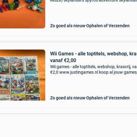
keuze) skylanders spyro's adventure skylande
giants skylanders swap force skylanders trap
skylanders superchargers skylanders imagina
Zo goed als nieuw
Ophalen of Verzenden
Wii Games - alle toptitels, webshop, kras
vanaf €2,00
Wii games - alle toptitels, webshop, krasvrij, v
€2,0 www.justingames.nl koop al jouw games
accessoires en consoles veilig en snel via onze
webshop met bancontact of klarna achteraf
betalen.
Zo goed als nieuw
Ophalen of Verzenden