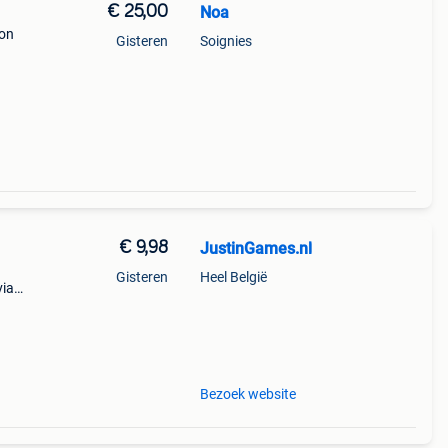
€ 25,00
Noa
bon
Gisteren
Soignies
€ 9,98
JustinGames.nl
Gisteren
Heel België
via
bc of
n
Bezoek website