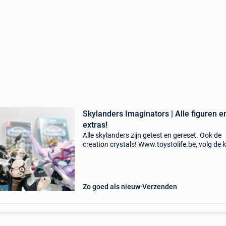
Skylanders Imaginators | Alle figuren e
extras!
Alle skylanders zijn getest en gereset. Ook de
creation crystals! Www.toystolife.be, volg de 
naar de website! Alle skylanders imaginators
figuren zijn in gebruikte, maar goede staat. Ze
worden lo
Zo goed als nieuw
Verzenden