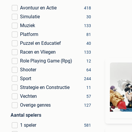
Avontuur en Actie
418
Simulatie
30
Muziek
133
Platform
81
Puzzel en Educatief
40
Racen en Vliegen
133
Role Playing Game (Rpg)
12
Shooter
64
Sport
244
Strategie en Constructie
11
Vechten
57
Overige genres
127
Aantal spelers
1 speler
581