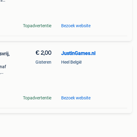
rs
 team
to
Topadvertentie
Bezoek website
€ 2,00
JustinGames.nl
vrij,
Gisteren
Heel België
anaf
,
Topadvertentie
Bezoek website