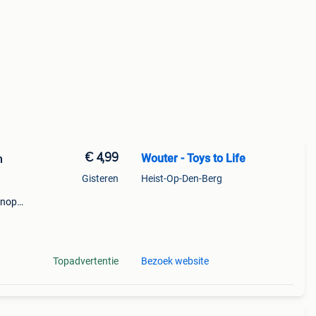
€ 4,99
Wouter - Toys to Life
n
Gisteren
Heist-Op-Den-Berg
knop
Topadvertentie
Bezoek website