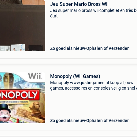
Jeu Super Mario Bross Wii
Jeu super mario bross wii complet et en très 
état
Zo goed als nieuw
Ophalen of Verzenden
Monopoly (Wii Games)
Monopoly www.justingames.nl koop al jouw
games, accessoires en consoles veilig en snel 
onze webshop met bancontact, belfius, kbc/c
klarna achteraf betalen. - Groot assortiment e
alles uit vo
Zo goed als nieuw
Ophalen of Verzenden