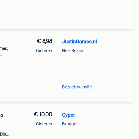
€ 8,98
JustinGames.nl
mes,
Gisteren
Heel België
n
Bezoek website
€ 10,00
Cyper
do
Gisteren
Brugge
 Disc