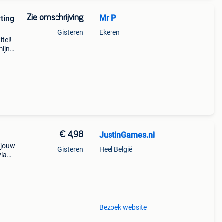
Zie omschrijving
Mr P
rting
Gisteren
Ekeren
itel!
mijn
es,
€ 4,98
JustinGames.nl
 jouw
Gisteren
Heel België
via
bc of
n
Bezoek website