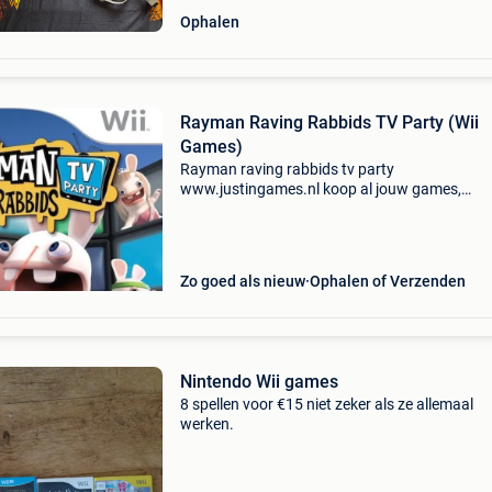
Ophalen
Rayman Raving Rabbids TV Party (Wii
Games)
Rayman raving rabbids tv party
www.justingames.nl koop al jouw games,
accessoires en consoles veilig en snel via onze
webshop met bancontact, belfius, kbc/cbc of
klarna achteraf betalen. - Groot assor
Zo goed als nieuw
Ophalen of Verzenden
Nintendo Wii games
8 spellen voor €15 niet zeker als ze allemaal
werken.