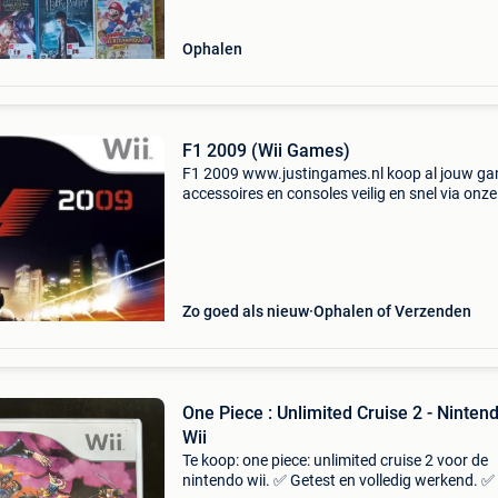
Ophalen
F1 2009 (Wii Games)
F1 2009 www.justingames.nl koop al jouw ga
accessoires en consoles veilig en snel via onze
webshop met bancontact, belfius, kbc/cbc of
klarna achteraf betalen. - Groot assortiment e
alles uit voo
Zo goed als nieuw
Ophalen of Verzenden
One Piece : Unlimited Cruise 2 - Ninten
Wii
Te koop: one piece: unlimited cruise 2 voor de
nintendo wii. ✅ Getest en volledig werkend. ✅