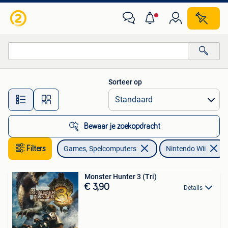
Games | Nintendo Wii
Sorteer op
Alle afstanden…
Bewaar je zoekopdracht
Filters
Games, Spelcomputers
Nintendo Wii
Monster Hunter 3 (Tri)
€ 3,90
Details