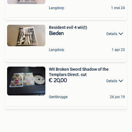
Langdorp
1 mei 24
Resident evil 4 wii(t)
Bieden
Details
Langdorp
1 apr 23
WII Broken Sword Shadow of the
Templars Direct. cut
€ 20,00
Details
Gentbrugge
26 jun 19