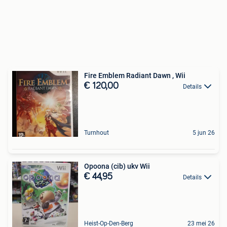
Fire Emblem Radiant Dawn , Wii
€ 120,00
Details
Turnhout
5 jun 26
Opoona (cib) ukv Wii
€ 44,95
Details
Heist-Op-Den-Berg
23 mei 26