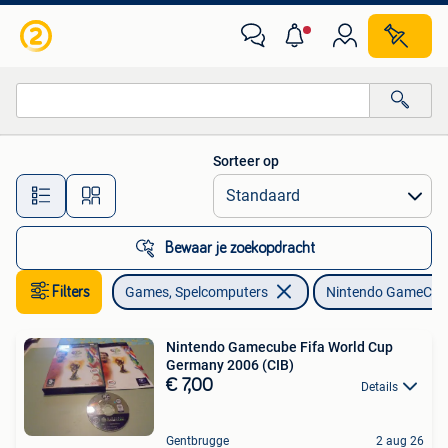
Games | Nintendo GameCube
Sorteer op
Alle afstanden…
Bewaar je zoekopdracht
Filters
Games, Spelcomputers
Nintendo GameCub
Nintendo Gamecube Fifa World Cup
Germany 2006 (CIB)
€ 7,00
Details
Gentbrugge
2 aug 26