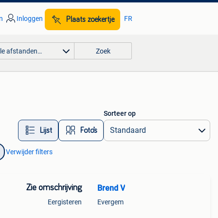
n
Inloggen
FR
Plaats zoekertje
lle afstanden…
Zoek
Sorteer op
Lijst
Foto’s
Verwijder filters
Zie omschrijving
Brend V
Eergisteren
Evergem