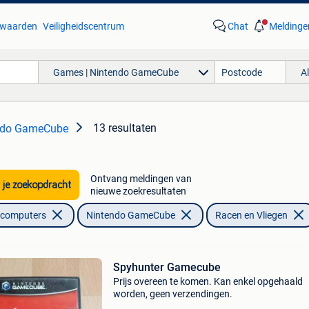
waarden
Veiligheidscentrum
Chat
Meldinge
Games | Nintendo GameCube
A
13 resultaten
ndo GameCube
Ontvang meldingen van
 je zoekopdracht
nieuwe zoekresultaten
lcomputers
Nintendo GameCube
Racen en Vliegen
Spyhunter Gamecube
Prijs overeen te komen. Kan enkel opgehaald
worden, geen verzendingen.