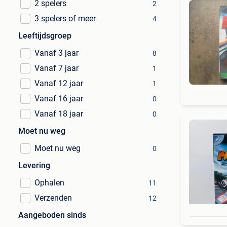
2 spelers
2
3 spelers of meer
4
Leeftijdsgroep
Vanaf 3 jaar
8
Vanaf 7 jaar
1
Vanaf 12 jaar
1
Vanaf 16 jaar
0
Vanaf 18 jaar
0
Moet nu weg
Moet nu weg
0
Levering
Ophalen
11
Verzenden
12
Aangeboden sinds