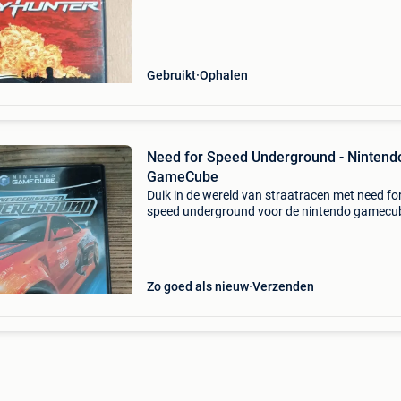
Gebruikt
Ophalen
Need for Speed Underground - Nintend
GameCube
Duik in de wereld van straatracen met need fo
speed underground voor de nintendo gamecu
Pas je auto aan met talloze opties en race doo
stad om de ultieme racer te worden. Dit spel is
goede
Zo goed als nieuw
Verzenden