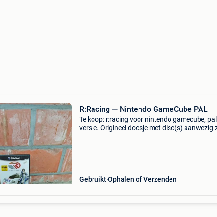
R:Racing — Nintendo GameCube PAL
Te koop: r:racing voor nintendo gamecube, pal
versie. Origineel doosje met disc(s) aanwezig 
op de foto’s. Er lijkt ook een pac-man bonusdis
te zitten, wat deze interessanter maakt voor 
Gebruikt
Ophalen of Verzenden