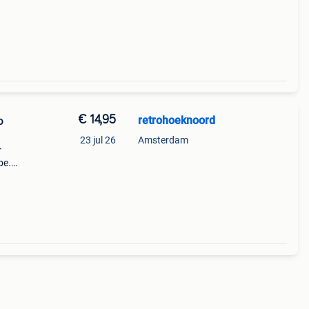
€ 14,95
retrohoeknoord
o
23 jul 26
Amsterdam
r
be.
r de
 in