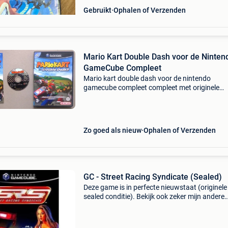
Gebruikt
Ophalen of Verzenden
Mario Kart Double Dash voor de Ninten
GameCube Compleet
Mario kart double dash voor de nintendo
gamecube compleet compleet met originele
handleiding en origineel doosje. Pal versie ( = 
de europese gamecube dus geen import ). Op
of verzenden met p
Zo goed als nieuw
Ophalen of Verzenden
GC - Street Racing Syndicate (Sealed)
Deze game is in perfecte nieuwstaat (originele
sealed conditie). Bekijk ook zeker mijn andere
aanbiedingen! Dvd&#39;s,cd&#39;s,games en
boeken aan interessante prijzen. Alle producte
in