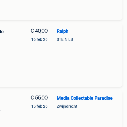
€ 40,00
Ralph
do
16 feb 26
STEIN LB
voor
halen
€ 55,00
Media Collectable Paradise
15 feb 26
Zwijndrecht
n zijn