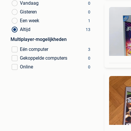
Vandaag
0
Gisteren
0
Een week
1
Altijd
13
Multiplayer-mogelijkheden
Eén computer
3
Gekoppelde computers
0
Online
0