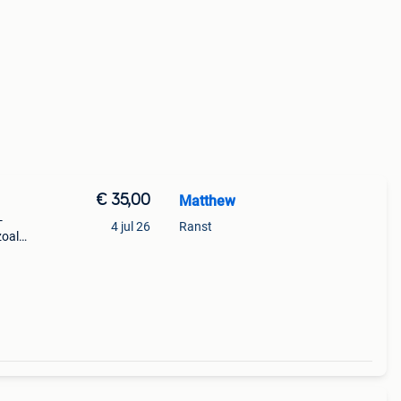
€ 35,00
Matthew
-
4 jul 26
Ranst
zoals
c bij
game