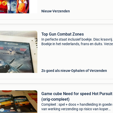
Nieuw
Verzenden
Top Gun Combat Zones
In perfecte staat inclusief boekje. Disc krasvrij.
Boekje in het nederlands, frans en duits. Verz
doe ik in een gewatteerde omslag of postpak 
meerdere games. Goedkoopste verzending me
pos
Zo goed als nieuw
Ophalen of Verzenden
Game cube Need for speed Hot Pursuit
(orig-compleet)
Compleet : spel + doos + handleiding in goede
van werking verzending op risico van koper