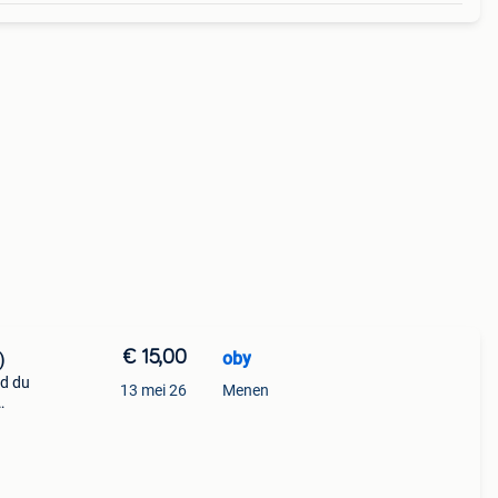
€ 15,00
oby
)
cd du
13 mei 26
Menen