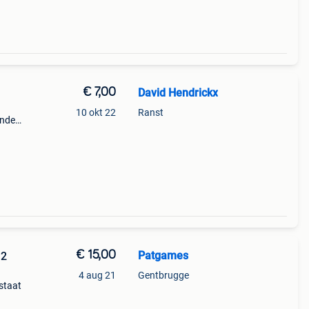
€ 7,00
David Hendrickx
10 okt 22
Ranst
enden
voor
t 3
€ 15,00
Patgames
 2
4 aug 21
Gentbrugge
 staat