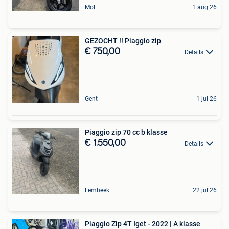
Mol
1 aug 26
GEZOCHT !! Piaggio zip
€ 750,00
Details
Gent
1 jul 26
Piaggio zip 70 cc b klasse
€ 1.550,00
Details
Lembeek
22 jul 26
Piaggio Zip 4T Iget - 2022 | A klasse