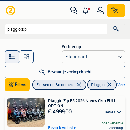
Scooters | Piaggio
Sorteer op
Alle afstanden…
Bewaar je zoekopdracht
Filters
Fietsen en Brommers
Piaggio
Verwijd
Piaggio Zip E5 2026 Nieuw 0km FULL
OPTION
€ 4.999,00
Details
Topadvertentie
Bezoek website
Vandaag