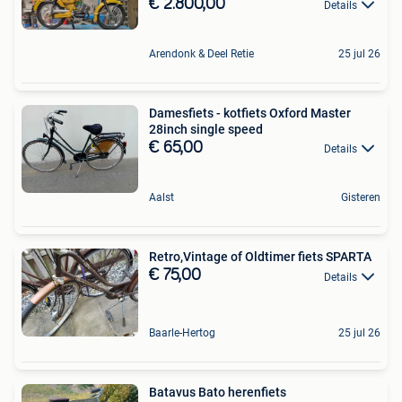
€ 2.800,00
Details
Arendonk & Deel Retie
25 jul 26
Damesfiets - kotfiets Oxford Master
28inch single speed ‍‍
€ 65,00
Details
Aalst
Gisteren
Retro,Vintage of Oldtimer fiets SPARTA
€ 75,00
Details
Baarle-Hertog
25 jul 26
Batavus Bato herenfiets