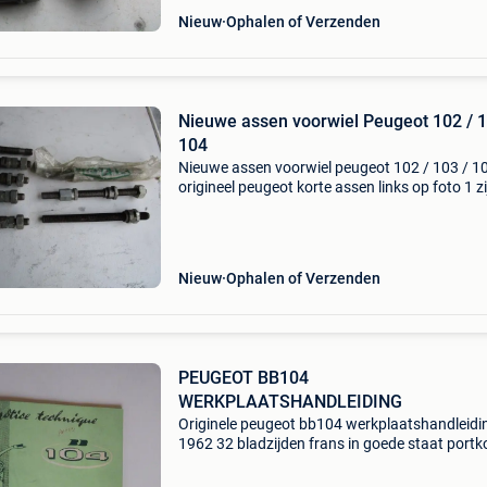
Nieuw
Ophalen of Verzenden
Nieuwe assen voorwiel Peugeot 102 / 1
104
Nieuwe assen voorwiel peugeot 102 / 103 / 1
origineel peugeot korte assen links op foto 1 zi
ongeveer 13,5cm breed, assen rechts op foto 
zijn16cm prijs is voor alle assen samen
Nieuw
Ophalen of Verzenden
PEUGEOT BB104
WERKPLAATSHANDLEIDING
Originele peugeot bb104 werkplaatshandleidi
1962 32 bladzijden frans in goede staat portk
ten laste van de koper 75