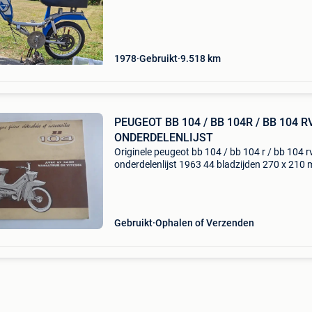
vervangen. Volledige variomotor. Jaar 1978 g
documenten
1978
Gebruikt
9.518
km
PEUGEOT BB 104 / BB 104R / BB 104 R
ONDERDELENLIJST
Originele peugeot bb 104 / bb 104 r / bb 104 r
onderdelenlijst 1963 44 bladzijden 270 x 210
frans in goede staat portkosten ten last van d
koper 193
Gebruikt
Ophalen of Verzenden