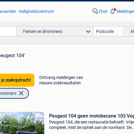
waarden
Veiligheidscentrum
Chat
Meldinge
Fietsen en Brommers
A
peugeot 104'
Ontvang meldingen van
 je zoekopdracht
nieuwe zoekresultaten
Brommers
Peugeot 104 geen motobecane 103 Vo
Peugeot 104, die een restauratie behoeft. Vrij
compleet, mist de optiek aan de voorkant. De
carburateur en de ketting/poelie moeten wor