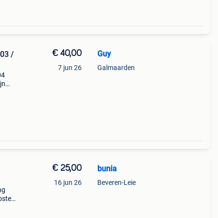
€ 40,00
Guy
03 /
7 jun 26
Galmaarden
04
jn
1
€ 25,00
bunia
16 jun 26
Beveren-Leie
ng
osten