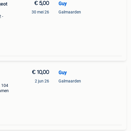
€ 5,00
Guy
geot
30 mei 26
Galmaarden
 -
€ 10,00
Guy
2 jun 26
Galmaarden
t 104
 samen