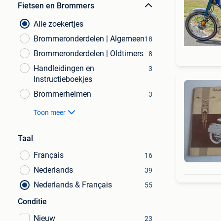
Fietsen en Brommers
Alle zoekertjes
Brommeronderdelen | Algemeen
18
Brommeronderdelen | Oldtimers
8
Handleidingen en
3
Instructieboekjes
Brommerhelmen
3
Toon meer
Taal
Français
16
Nederlands
39
Nederlands & Français
55
Conditie
Nieuw
23