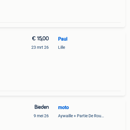
€ 15,00
Paul
23 mrt 26
Lille
Bieden
moto
9 mei 26
Aywaille + Partie De Rouvreux