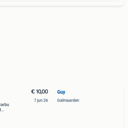
€ 10,00
Guy
u
7 jun 26
Galmaarden
 carbu
t
5 euro