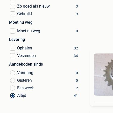
Zo goed als nieuw
3
Gebruikt
9
Moet nu weg
Moet nu weg
0
Levering
Ophalen
32
Verzenden
34
Aangeboden sinds
Vandaag
0
Gisteren
0
Een week
2
Altijd
41