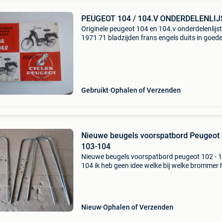
PEUGEOT 104 / 104.V ONDERDELENLIJ
Originele peugeot 104 en 104.v onderdelenlijst
1971 71 bladzijden frans engels duits in goed
staat portkosten ten laste van de koper 88
Gebruikt
Ophalen of Verzenden
Nieuwe beugels voorspatbord Peugeot 
103-104
Nieuwe beugels voorspatbord peugeot 102 - 1
104 ik heb geen idee welke bij welke brommer
10 euro per stuk, 50 euro voor de 6
Nieuw
Ophalen of Verzenden