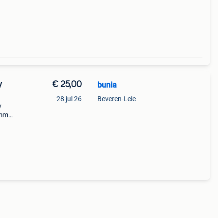
een
€ 25,00
bunia
V
28 jul 26
Beveren-Leie
v
 mm
e