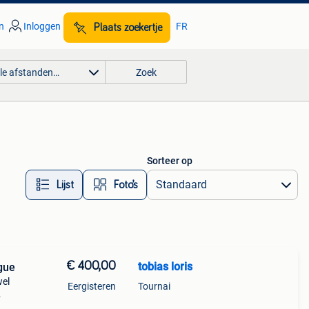
n
Inloggen
FR
Plaats zoekertje
lle afstanden…
Zoek
Sorteer op
Lijst
Foto’s
€ 400,00
tobias loris
gue
wel
Eergisteren
Tournai
den