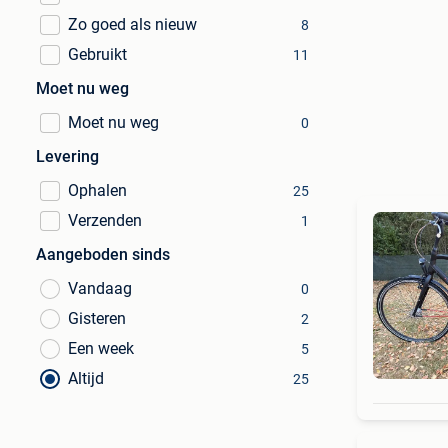
Zo goed als nieuw
8
Gebruikt
11
Moet nu weg
Moet nu weg
0
Levering
Ophalen
25
Verzenden
1
Aangeboden sinds
Vandaag
0
Gisteren
2
Een week
5
Altijd
25