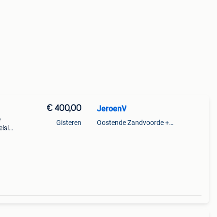
€ 400,00
JeroenV
e
Gisteren
Oostende Zandvoorde +Oostende
elslot
.
rijs