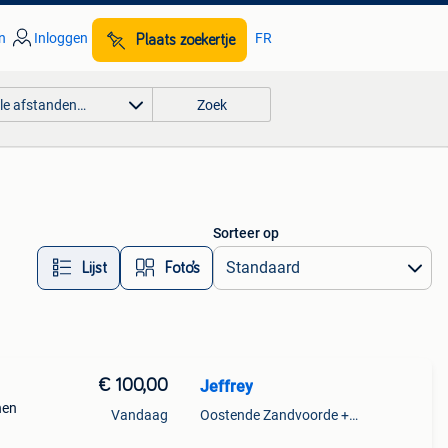
n
Inloggen
FR
Plaats zoekertje
lle afstanden…
Zoek
Sorteer op
Lijst
Foto’s
€ 100,00
Jeffrey
nen
Vandaag
Oostende Zandvoorde +Oostende