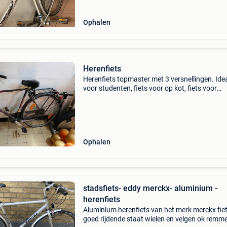
Ophalen
Herenfiets
Herenfiets topmaster met 3 versnellingen. Ide
voor studenten, fiets voor op kot, fiets voor
pendelaars die naar het station fietsen,... Op t
halen in oostende.
Ophalen
stadsfiets- eddy merckx- aluminium -
herenfiets
Aluminium herenfiets van het merk merckx fiet
goed rijdende staat wielen en velgen ok remm