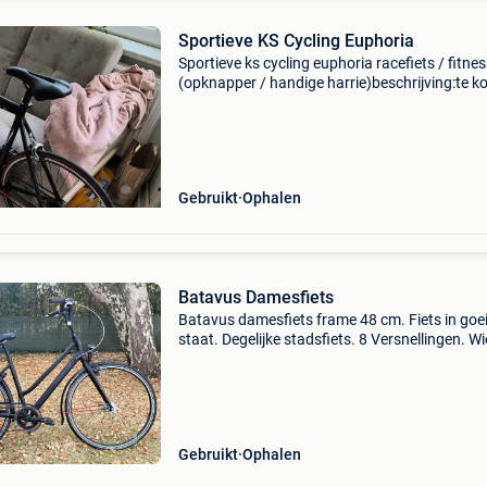
Sportieve KS Cycling Euphoria
Sportieve ks cycling euphoria racefiets / fitnes
(opknapper / handige harrie)beschrijving:te k
aangeboden: een sportieve en lichte ks cycling
racefiets (model euphoria). De fiets heeft een 
Gebruikt
Ophalen
Batavus Damesfiets
Batavus damesfiets frame 48 cm. Fiets in goe
staat. Degelijke stadsfiets. 8 Versnellingen. Wi
aanwezig. Fietspas. Zelfde herenfiets te koop.
Verkoop wegens aankoop elektrische fietsen. P
b
Gebruikt
Ophalen