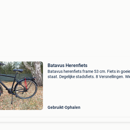
Batavus Herenfiets
Batavus herenfiets frame 53 cm. Fiets in goei
staat. Degelijke stadsfiets. 8 Versnellingen. Wi
aanwezig. Fietspas. Zelfde damesfiets te koop
Verkoop wegens aankoop elektrische fietsen. P
b
Gebruikt
Ophalen