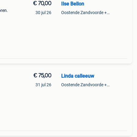
€ 70,00
Ilse Bellon
oren.
30 jul 26
Oostende Zandvoorde +Oostende
€ 75,00
Linda calleeuw
31 jul 26
Oostende Zandvoorde +Oostende