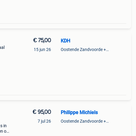
€ 75,00
KDH
aal
15 jun 26
Oostende Zandvoorde +Oostende
e
€ 95,00
Philippe Michiels
7 jul 26
Oostende Zandvoorde +Oostende
s in
en ok