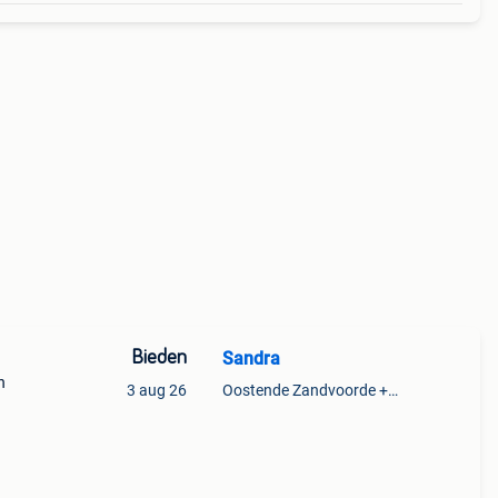
Bieden
Sandra
n
3 aug 26
Oostende Zandvoorde +Oostende
.
 voor