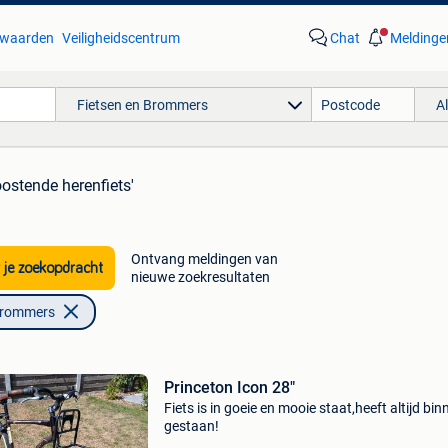
waarden
Veiligheidscentrum
Chat
Meldinge
Fietsen en Brommers
A
oostende herenfiets'
Ontvang meldingen van
 je zoekopdracht
nieuwe zoekresultaten
Brommers
Princeton Icon 28"
Fiets is in goeie en mooie staat,heeft altijd bin
gestaan!