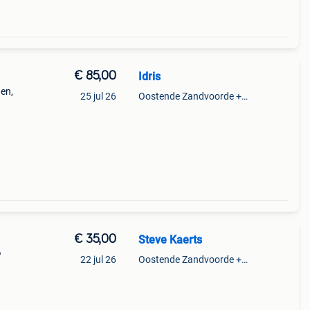
€ 85,00
Idris
gen,
25 jul 26
Oostende Zandvoorde +Oostende
€ 35,00
Steve Kaerts
w
22 jul 26
Oostende Zandvoorde +Oostende