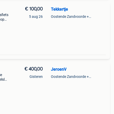
€ 100,00
Tekkertje
sfiets
5 aug 26
Oostende Zandvoorde +Oostende
oop
st
€ 400,00
JeroenV
ie
Gisteren
Oostende Zandvoorde +Oostende
elslot
rijs