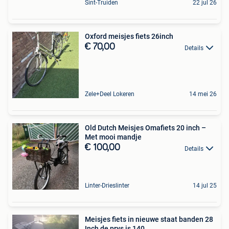
Sint-Truiden
22 jul 26
Oxford meisjes fiets 26inch
€ 70,00
Details
Zele+Deel Lokeren
14 mei 26
Old Dutch Meisjes Omafiets 20 inch –
Met mooi mandje
€ 100,00
Details
Linter-Drieslinter
14 jul 25
Meisjes fiets in nieuwe staat banden 28
Inch de prys is 140