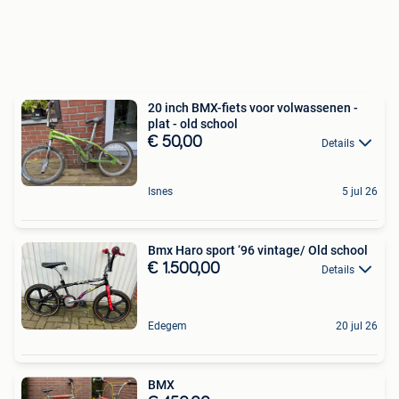
20 inch BMX-fiets voor volwassenen -
plat - old school
€ 50,00
Details
Isnes
5 jul 26
Bmx Haro sport ‘96 vintage/ Old school
€ 1.500,00
Details
Edegem
20 jul 26
BMX