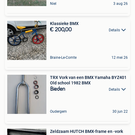
Niel
3 aug 26
Klassieke BMX
€ 200,00
Details
Braine-Le-Comte
12 mei 26
TRX Vork van een BMX Yamaha BYZ401
Old school 1982 BMX
Bieden
Details
Oudergem
30 jun 22
Zeldzaam HUTCH BMX-frame en -vork