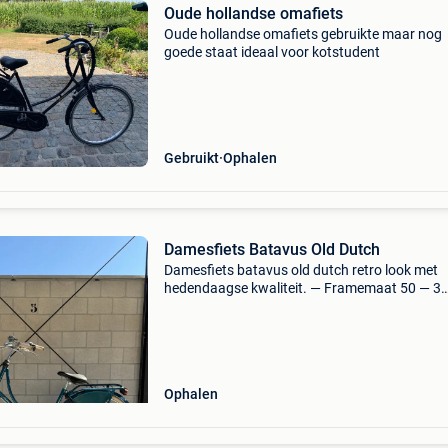
Oude hollandse omafiets
Oude hollandse omafiets gebruikte maar nog
goede staat ideaal voor kotstudent
Gebruikt
Ophalen
Damesfiets Batavus Old Dutch
Damesfiets batavus old dutch retro look met
hedendaagse kwaliteit. — Framemaat 50 — 3
versnellingen shimano nexus — rollerbrakes
remmen — 28 inch wielen — gesloten kettingk
zeer onderhoudsarm — kle
Ophalen