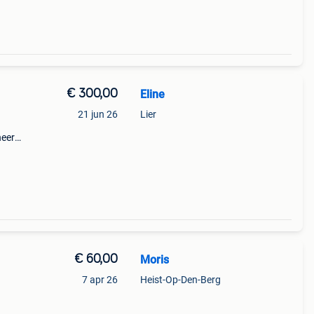
€ 300,00
Eline
21 jun 26
Lier
neert
€ 60,00
Moris
7 apr 26
Heist-Op-Den-Berg