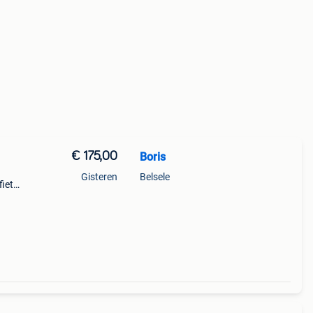
€ 175,00
Boris
Gisteren
Belsele
fiets
oor