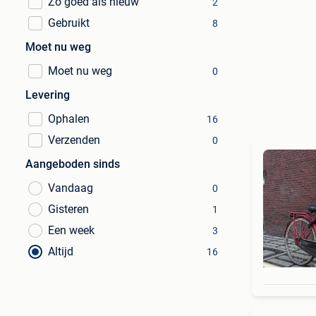
Zo goed als nieuw
2
Gebruikt
8
Moet nu weg
Moet nu weg
0
Levering
Ophalen
16
Verzenden
0
Aangeboden sinds
Vandaag
0
Gisteren
1
Een week
3
Altijd
16