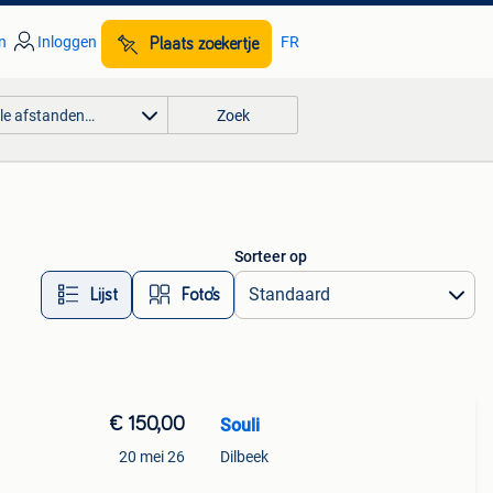
n
Inloggen
FR
Plaats zoekertje
lle afstanden…
Zoek
Sorteer op
Lijst
Foto’s
€ 150,00
Souli
20 mei 26
Dilbeek