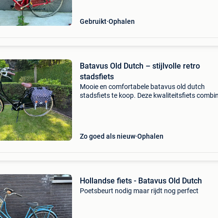
Gebruikt
Ophalen
Batavus Old Dutch – stijlvolle retro
stadsfiets
Mooie en comfortabele batavus old dutch
stadsfiets te koop. Deze kwaliteitsfiets combi
de klassieke nederlandse uitstraling met het
comfort en de degelijkheid waar batavus om
bekend staat. Kenmer
Zo goed als nieuw
Ophalen
Hollandse fiets - Batavus Old Dutch
Poetsbeurt nodig maar rijdt nog perfect