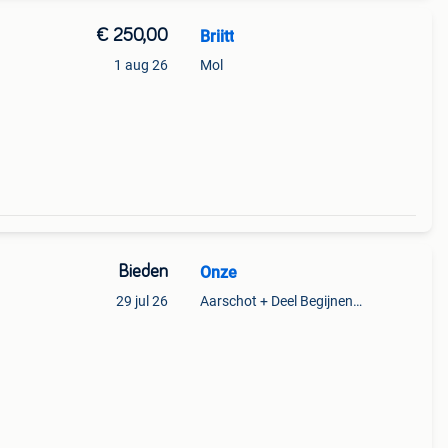
€ 250,00
Briitt
1 aug 26
Mol
Bieden
Onze
29 jul 26
Aarschot + Deel Begijnendijk