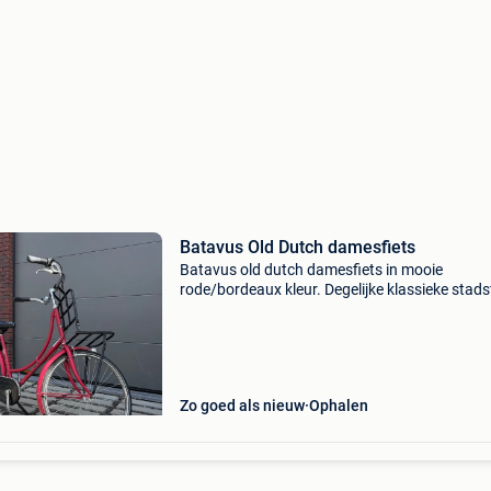
Batavus Old Dutch damesfiets
Batavus old dutch damesfiets in mooie
rode/bordeaux kleur. Degelijke klassieke stads
met lage instap en de bekende grote old dutch
voordrager. Voorzien van: grote voordrager v
krat of mand bag
Zo goed als nieuw
Ophalen