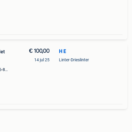
€ 100,00
H E
Met
14 jul 25
Linter-Drieslinter
6-8