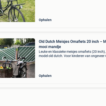
Ophalen
Old Dutch Meisjes Omafiets 20 inch – 
mooi mandje
Leuke en klassieke meisjes omafiets (20 inch),
model old dutch. Voor kinderen van ongeveer 
jaar. In goede staat en voorzien van een mooi
mandje vooraan. Stevig, stijlvol en klaar voor
gebruik!
Ophalen