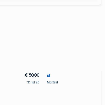
€ 50,00
st
31 jul 26
Mortsel