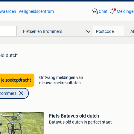
waarden
Veiligheidscentrum
Chat
Meldinge
Fietsen en Brommers
A
old dutch'
Ontvang meldingen van
 je zoekopdracht
nieuwe zoekresultaten
Brommers
Fiets Batavus old dutch
Batavus old dutch in perfect staat