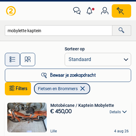
Fietsen en Brommers
Sorteer op
Alle afstanden…
Bewaar je zoekopdracht
Filters
Fietsen en Brommers
Motobécane / Kaptein Mobylette
€ 450,00
Details
Lille
4 aug 26