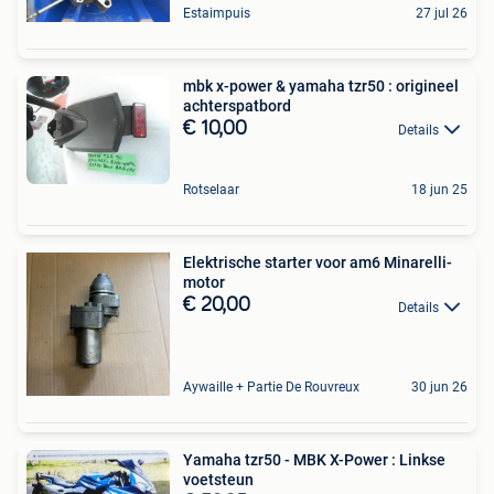
Estaimpuis
27 jul 26
mbk x-power & yamaha tzr50 : origineel
achterspatbord
€ 10,00
Details
Rotselaar
18 jun 25
Elektrische starter voor am6 Minarelli-
motor
€ 20,00
Details
Aywaille + Partie De Rouvreux
30 jun 26
Yamaha tzr50 - MBK X-Power : Linkse
voetsteun