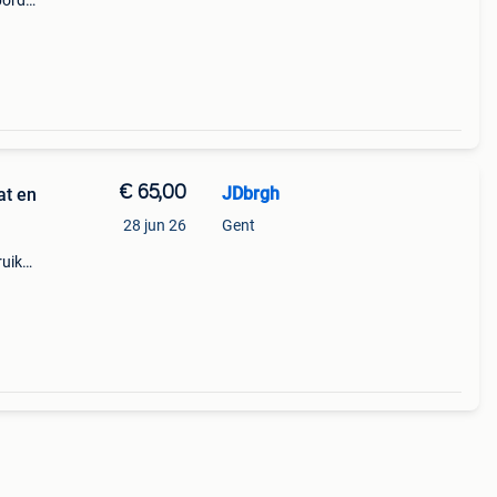
bord
ren.
uw
€ 65,00
JDbrgh
28 jun 26
Gent
ruikte
elen