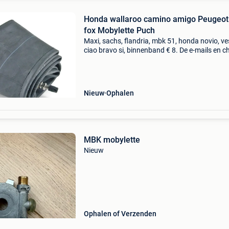
Honda wallaroo camino amigo Peugeot
fox Mobylette Puch
Maxi, sachs, flandria, mbk 51, honda novio, v
ciao bravo si, binnenband € 8. De e-mails en c
worden niet gelezen, dus ook niet beantwoord
telefoonnummer is al 40 jaar : 016445776. E
Nieuw
Ophalen
MBK mobylette
Nieuw
Ophalen of Verzenden