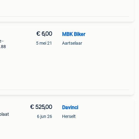
€ 6,00
MBK Biker
 -
5 mei 21
Aartselaar
.88
€ 525,00
Davinci
plaat
6 jun 26
Herselt