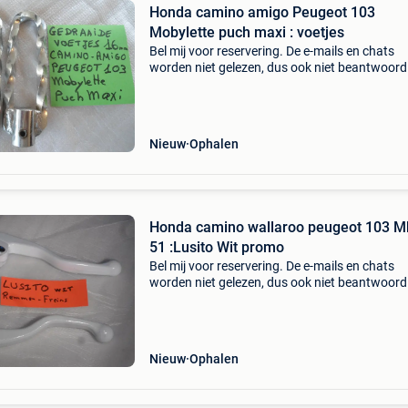
Honda camino amigo Peugeot 103
Mobylette puch maxi : voetjes
Bel mij voor reservering. De e-mails en chats
worden niet gelezen, dus ook niet beantwoord
telefoonnummer is al 40 jaar : 016445776. Ee
beller is duizend maal sneller!!
Nieuw
Ophalen
Honda camino wallaroo peugeot 103 M
51 :Lusito Wit promo
Bel mij voor reservering. De e-mails en chats
worden niet gelezen, dus ook niet beantwoord
telefoonnummer is al 40 jaar : 016445776. Ee
beller is duizend maal sneller!!!
Nieuw
Ophalen