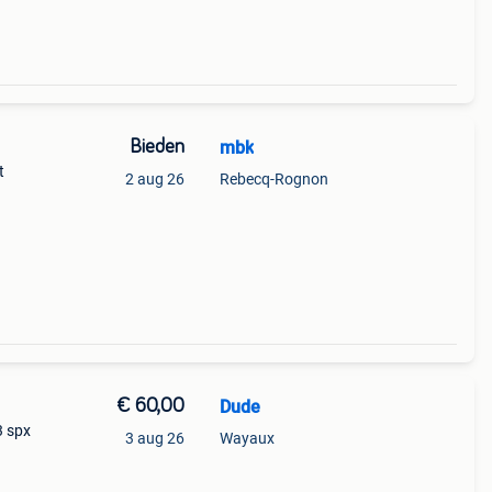
Bieden
mbk
t
2 aug 26
Rebecq-Rognon
€ 60,00
Dude
3 spx
3 aug 26
Wayaux
ux,