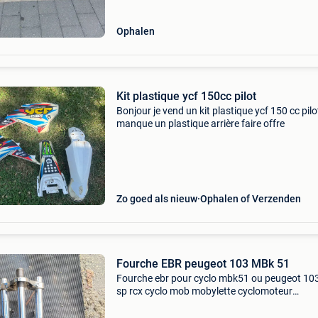
Ophalen
Kit plastique ycf 150cc pilot
Bonjour je vend un kit plastique ycf 150 cc pilo
manque un plastique arrière faire offre
Zo goed als nieuw
Ophalen of Verzenden
Fourche EBR peugeot 103 MBk 51
Fourche ebr pour cyclo mbk51 ou peugeot 10
sp rcx cyclo mob mobylette cyclomoteur
vélomoteur ( a ete modifié au calage du moye
voir photos )