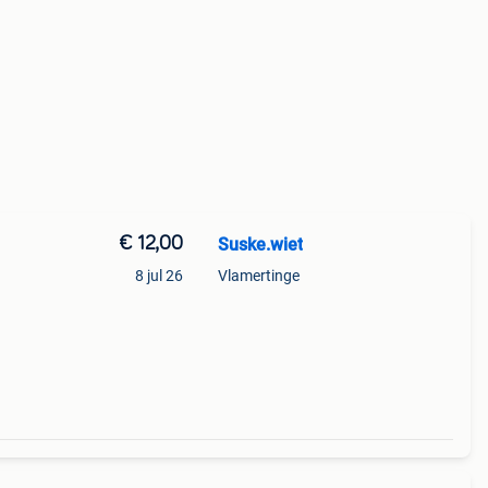
€ 12,00
Suske.wiet
8 jul 26
Vlamertinge
 de