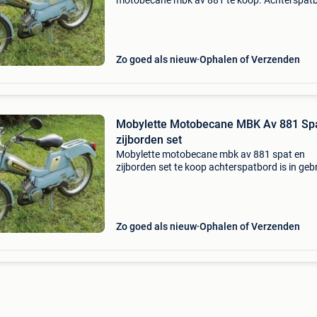
motobecane mbk av 881 te koop. Achterspat
is in gebruikte staat met duidelijke gebruikspo
De zijpanelen en het voorste spatbord zijn nie
met lichte
Zo goed als nieuw
Ophalen of Verzenden
Mobylette Motobecane MBK Av 881 Spat en
zijborden set
Mobylette motobecane mbk av 881 spat en
zijborden set te koop achterspatbord is in geb
staat met duidelijke gebruiksporen. De zijpan
en het voorste spatbord zijn nieuw met lichte
sporen doo
Zo goed als nieuw
Ophalen of Verzenden