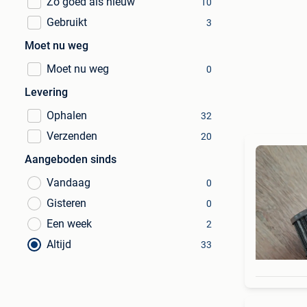
Zo goed als nieuw
10
Gebruikt
3
Moet nu weg
Moet nu weg
0
Levering
Ophalen
32
Verzenden
20
Aangeboden sinds
Vandaag
0
Gisteren
0
Een week
2
Altijd
33