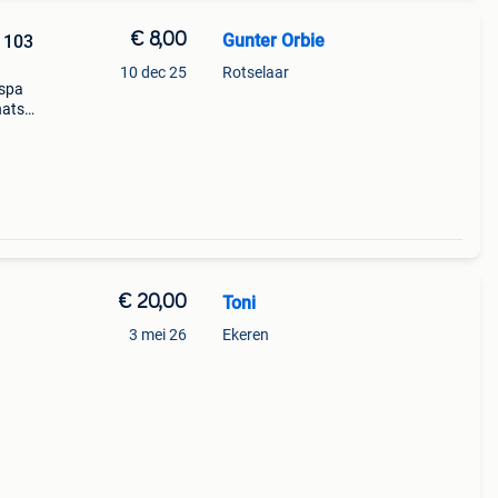
€ 8,00
Gunter Orbie
 103
10 dec 25
Rotselaar
espa
hats
! Mijn
€ 20,00
Toni
3 mei 26
Ekeren