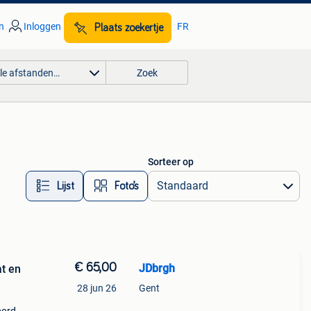
n
Inloggen
FR
Plaats zoekertje
lle afstanden…
Zoek
Sorteer op
Lijst
Foto’s
€ 65,00
JDbrgh
t en
28 jun 26
Gent