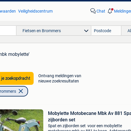
waarden
Veiligheidscentrum
Chat
Meldinge
Fietsen en Brommers
A
mbk mobylette'
Ontvang meldingen van
 je zoekopdracht
nieuwe zoekresultaten
Brommers
Mobylette Motobecane Mbk Av 881 Spa
zijborden set
Spat en zijborden set voor een mobylette