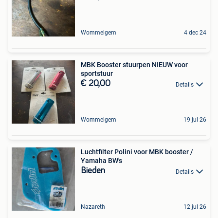
Wommelgem
4 dec 24
MBK Booster stuurpen NIEUW voor
sportstuur
€ 20,00
Details
Wommelgem
19 jul 26
Luchtfilter Polini voor MBK booster /
Yamaha BW's
Bieden
Details
Nazareth
12 jul 26