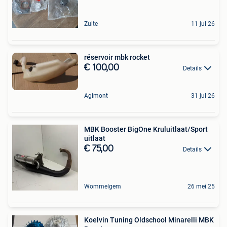
Zulte
11 jul 26
réservoir mbk rocket
€ 100,00
Details
Agimont
31 jul 26
MBK Booster BigOne Kruluitlaat/Sport
uitlaat
€ 75,00
Details
Wommelgem
26 mei 25
Koelvin Tuning Oldschool Minarelli MBK