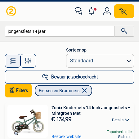
Fietsen en Brommers
Sorteer op
Alle afstanden…
Bewaar je zoekopdracht
Filters
Fietsen en Brommers
Zonix Kinderfiets 14 Inch Jongensfiets –
Mintgroen Met
€ 134,99
Details
Topadvertentie
Bezoek website
Gisteren