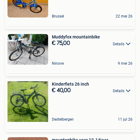
Brussel
22 mei 26
Muddyfox mountainbike
€ 75,00
Details
Ninove
9 mei 26
Kinderfiets 26 inch
€ 40,00
Details
Destelbergen
11 jul 26
mountenbike voor 12-14jaar