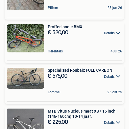
Pittem
28 jun 26
Proffesionele BMX
€ 320,00
Details
Herentals
4 jul 26
Specialized Roubaix FULL CARBON
€ 575,00
Details
Lommel
25 okt 25
MTB Vitus Nucleus maat XS / 15 inch
(146-160cm) 10-14 jaar.
€ 225,00
Details