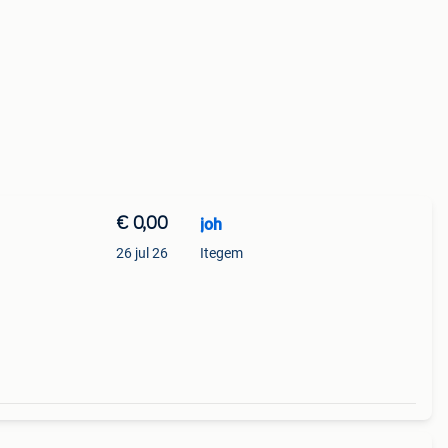
€ 0,00
joh
26 jul 26
Itegem