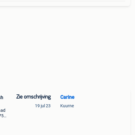
Zie omschrijving
Carine
ch
19 jul 23
Kuurne
aad
75
ets,