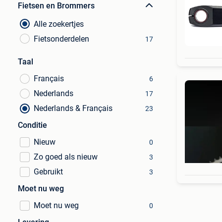
Fietsen en Brommers
Alle zoekertjes
Fietsonderdelen
17
Taal
Français
6
Nederlands
17
Nederlands & Français
23
Conditie
Nieuw
0
Zo goed als nieuw
3
Gebruikt
3
Moet nu weg
Moet nu weg
0