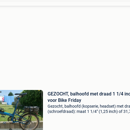
GEZOCHT, balhoofd met draad 1 1/4 in
voor Bike Friday
Gezocht, balhoofd (kopserie, headset) met dr
(schroefdraad): maat 1 1/4" (1,25 inch) of 31,
mm voor bike friday fiets. Trefwoorden: vouwfi
trekkingfiets.