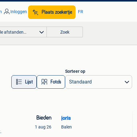
n
Inloggen
FR
Plaats zoekertje
lle afstanden…
Zoek
Sorteer op
Lijst
Foto’s
Bieden
joris
1 aug 26
Balen
.