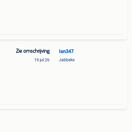
Zie omschrijving
Ian347
19 jul 26
Jabbeke