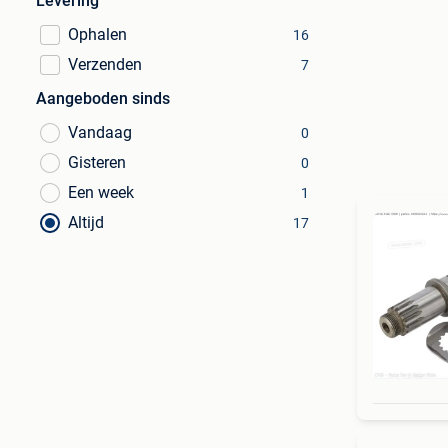
Levering
Ophalen
16
Verzenden
7
Aangeboden sinds
Vandaag
0
Gisteren
0
Een week
1
Altijd
17