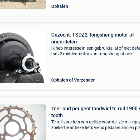
Ophalen
Gezocht: TSDZ2 Tongsheng motor of
onderdelen
Ik heb interesse in een gebruikte, al of niet def
tsdz2 middenmotor van tongsheng of ook
onderdelen ervan. 2970 Schilde
Ophalen of Verzenden
zeer oud peugeot tandwiel te ruil 1900 
tooth
Te ruil voor iets van gelijke waarde, zie mijn g
zoekertje antieke fiets vieux pedalier ancien p
dents sautee oldtimer