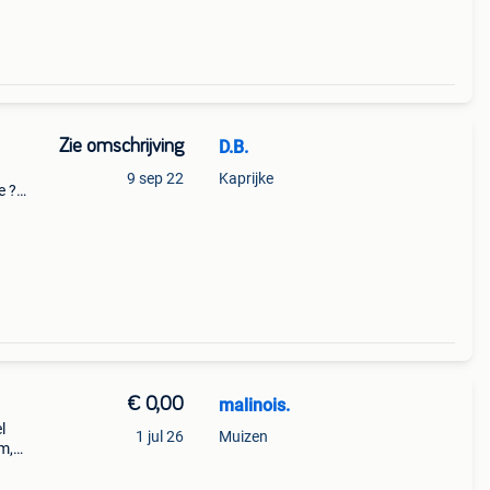
Zie omschrijving
D.B.
9 sep 22
Kaprijke
e ?
rem
e
€ 0,00
malinois.
l
1 jul 26
Muizen
m,
 mij