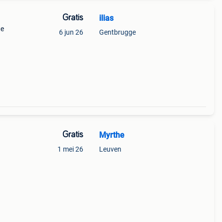
Gratis
ilias
te
6 jun 26
Gentbrugge
Gratis
Myrthe
1 mei 26
Leuven