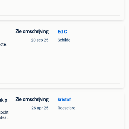
Zie omschrijving
Ed C
20 sep 25
Schilde
ecte,
Zie omschrijving
kristof
skip
26 apr 25
Roeselare
ezocht
lateau