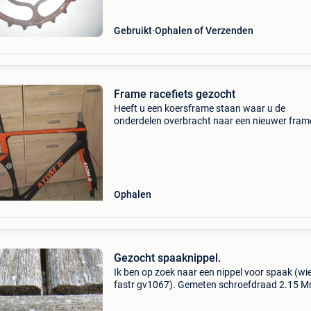
Gebruikt
Ophalen of Verzenden
Frame racefiets gezocht
Heeft u een koersframe staan waar u de
onderdelen overbracht naar een nieuwer fram
Maat 54 à 56 gezocht. Enkel frame voor velg
gezocht. Staat : proper, geen breuken of zwar
schade. (Tenzij een
Ophalen
Gezocht spaaknippel.
Ik ben op zoek naar een nippel voor spaak (wie
fastr gv1067). Gemeten schroefdraad 2.15 M
lengte 14 mm, diameter 3.95 Mm). Kan iemand
hiermee helpen?