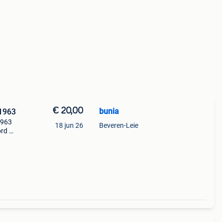
€ 20,00
bunia
1963
 1963
18 jun 26
Beveren-Leie
rd 5,
s,