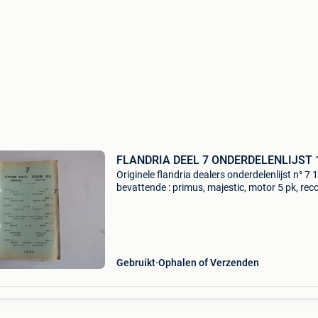
FLANDRIA DEEL 7 ONDERDELENLIJST 
Originele flandria dealers onderdelenlijst n° 7
bevattende : primus, majestic, motor 5 pk, reco
consul, king, parisienne, imperial, olympic, atla
motor 4.3 Pk, variomatic motor, floride, a
Gebruikt
Ophalen of Verzenden