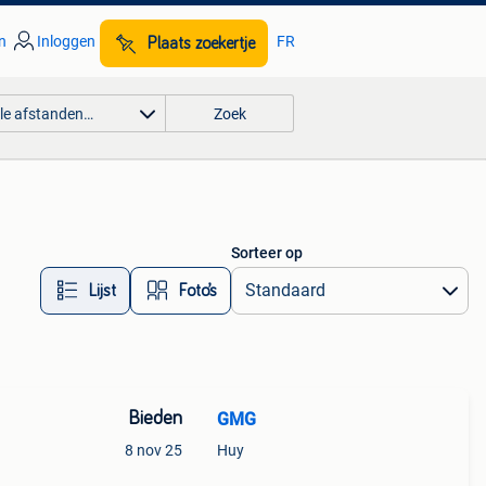
n
Inloggen
FR
Plaats zoekertje
lle afstanden…
Zoek
Sorteer op
Lijst
Foto’s
Bieden
GMG
8 nov 25
Huy