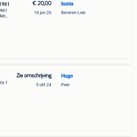
€ 20,00
bunia
1961
 1961
18 jun 26
Beveren-Leie
king,
ijden
Zie omschrijving
Hugo
oto 1
5 okt 24
Peer