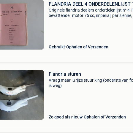
FLANDRIA DEEL 4 ONDERDELENLIJST 
Originele flandria dealers onderdelenlijst n° 4
bevattende : motor 75 cc, imperial, parisienne, 
consul, mondial, primus vanaf 249 - 337 bladz
nederlands frans in goede staat portkosten
Gebruikt
Ophalen of Verzenden
Flandria sturen
Vraag maar. Grijze stuur king (onderste van f
is weg)
Zo goed als nieuw
Ophalen of Verzenden