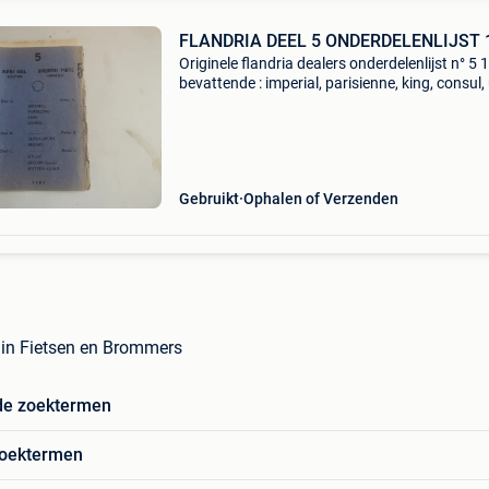
FLANDRIA DEEL 5 ONDERDELENLIJST 
Originele flandria dealers onderdelenlijst n° 5
bevattende : imperial, parisienne, king, consul, 
sport, record, atlas, record special, motor 4.3 
vanaf 338- 367 bladzijden nederlands fran
Gebruikt
Ophalen of Verzenden
g in Fietsen en Brommers
de zoektermen
zoektermen