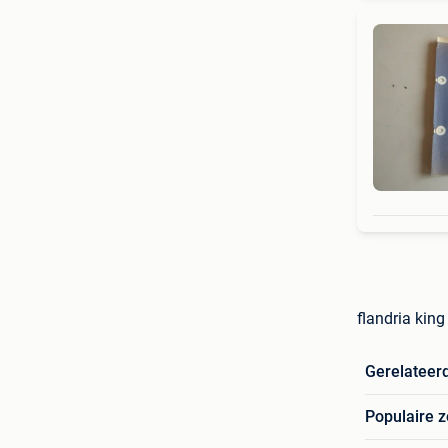
flandria kin
Gerelateer
Populaire 