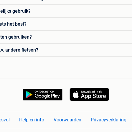
elijks gebruik?
ets het best?
itten gebruiken?
.v. andere fietsen?
esvol
Help en info
Voorwaarden
Privacyverklaring