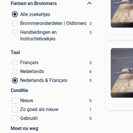
Fietsen en Brommers
Alle zoekertjes
Brommeronderdelen | Oldtimers
3
Handleidingen en
3
Instructieboekjes
Taal
Français
3
Nederlands
6
Nederlands & Français
9
Conditie
Nieuw
0
Zo goed als nieuw
1
Gebruikt
5
Moet nu weg