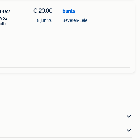
€ 20,00
bunia
1962
 1962
18 jun 26
Beveren-Leie
ultra
Pk