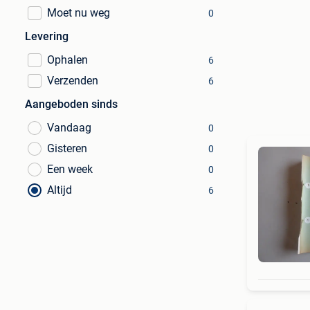
Moet nu weg
0
Levering
Ophalen
6
Verzenden
6
Aangeboden sinds
Vandaag
0
Gisteren
0
Een week
0
Altijd
6