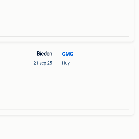
Bieden
GMG
21 sep 25
Huy