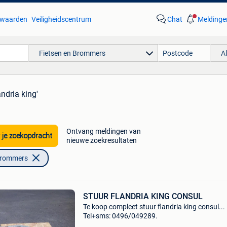
waarden
Veiligheidscentrum
Chat
Meldinge
Fietsen en Brommers
A
andria king'
Ontvang meldingen van
 je zoekopdracht
nieuwe zoekresultaten
Brommers
STUUR FLANDRIA KING CONSUL
Te koop compleet stuur flandria king consul...
Tel+sms: 0496/049289.