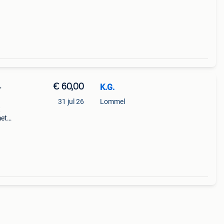
€ 60,00
K.G.
–
31 jul 26
Lommel
t
met
it en