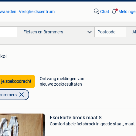
waarden
Veiligheidscentrum
Chat
Meldinge
Fietsen en Brommers
A
koi'
Ontvang meldingen van
 je zoekopdracht
nieuwe zoekresultaten
Brommers
Ekoi korte broek maat S
Comfortabele fietsbroek in goede staat, maat 