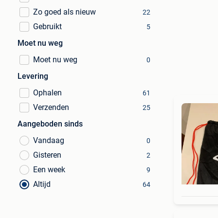
Zo goed als nieuw
22
Gebruikt
5
Moet nu weg
Moet nu weg
0
Levering
Ophalen
61
Verzenden
25
Aangeboden sinds
Vandaag
0
Gisteren
2
Een week
9
Altijd
64