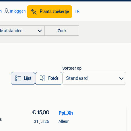
n
Inloggen
FR
Plaats zoekertje
lle afstanden…
Zoek
Sorteer op
Lijst
Foto’s
€ 15,00
Ppi_Xh
s
31 jul 26
Alleur