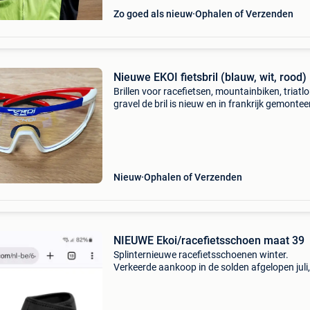
Zo goed als nieuw
Ophalen of Verzenden
Nieuwe EKOI fietsbril (blauw, wit, rood)
Brillen voor racefietsen, mountainbiken, triatlo
gravel de bril is nieuw en in frankrijk gemontee
door het ekoi-aanpassingslaboratorium ultral
verstelbare neusbrug optimale bewegingsstabi
Nieuw
Ophalen of Verzenden
NIEUWE Ekoi/racefietsschoen maat 39
Splinternieuwe racefietsschoenen winter.
Verkeerde aankoop in de solden afgelopen juli,
laat gemerkt dat het geen spd is, kan ze dus ni
meer terugsturen.