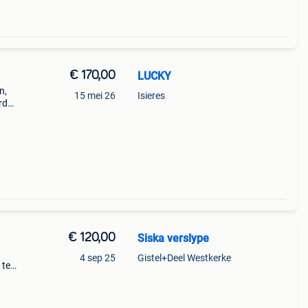
€ 170,00
LUCKY
n,
15 mei 26
Isieres
rd
icht
litei
€ 120,00
Siska verslype
4 sep 25
Gistel+Deel Westkerke
 te
et