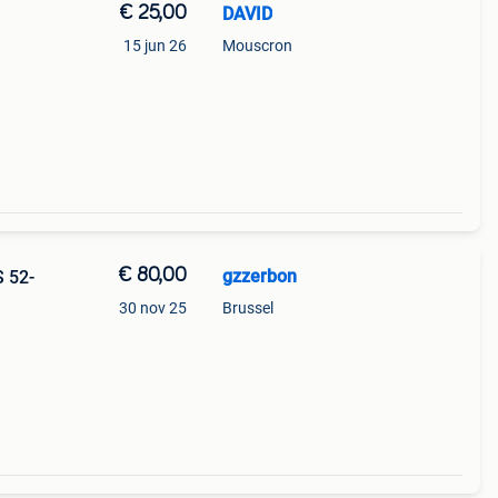
€ 25,00
DAVID
15 jun 26
Mouscron
€ 80,00
gzzerbon
S 52-
30 nov 25
Brussel