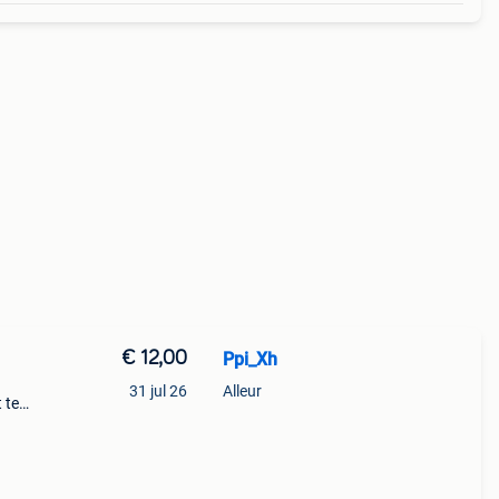
€ 12,00
Ppi_Xh
31 jul 26
Alleur
 te