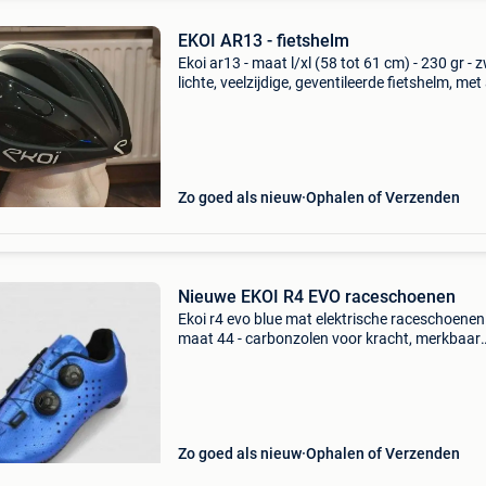
EKOI AR13 - fietshelm
Ekoi ar13 - maat l/xl (58 tot 61 cm) - 230 gr - z
lichte, veelzijdige, geventileerde fietshelm, met 
insectennet, atop-sluiting (aanpassing van de
maat) - met ekoi-transporttas - bijna nieuw
Zo goed als nieuw
Ophalen of Verzenden
Nieuwe EKOI R4 EVO raceschoenen
Ekoi r4 evo blue mat elektrische raceschoenen 
maat 44 - carbonzolen voor kracht, merkbaar
comfort op lange afstanden, 2 spanwielen - bi
nieuwstaat, onberispelijk, slechts één keer
gedragen gedure
Zo goed als nieuw
Ophalen of Verzenden