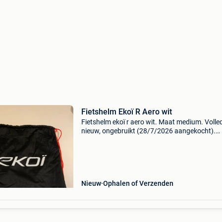
Fietshelm Ekoï R Aero wit
Fietshelm ekoï r aero wit. Maat medium. Volle
nieuw, ongebruikt (28/7/2026 aangekocht).
Aankoopprijs 280 euro. Weg wegens dubbele
aankoop.
Nieuw
Ophalen of Verzenden