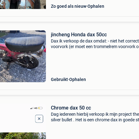
Zo goed als nieuw
Ophalen
jincheng Honda dax 50cc
Dax ik verkoop de dax omdat: - niet het correc
voorvork (er moet een trommelrem voorvork 
met alles die er nu op zit, dat zit er nu niet op) -
staat al 2 jaar stil (draait nog, vraag gerust fil
Gebruikt
Ophalen
Chrome dax 50 cc
Dag iedereen hierbij verkoop ik mijn project the
silver bullet . Het is een chrome dax in goede s
enkel rond voorlamp en voorvork wat rust en v
de rest werkt hem zeer goed rijd enkel elektri