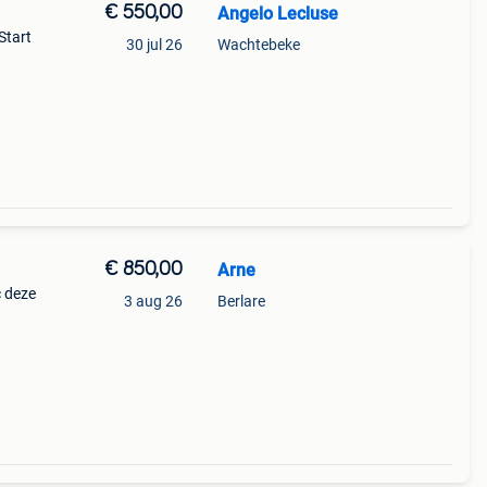
€ 550,00
Angelo Lecluse
Start
30 jul 26
Wachtebeke
arbu
€ 850,00
Arne
c deze
3 aug 26
Berlare
hakelt