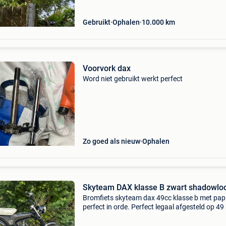
Gebruikt
Ophalen
10.000
km
Voorvork dax
Word niet gebruikt werkt perfect
Zo goed als nieuw
Ophalen
Skyteam DAX klasse B zwart shadowlo
Bromfiets skyteam dax 49cc klasse b met papi
perfect in orde. Perfect legaal afgesteld op 4
zorgeloos rijden. Shadowlook. Gereviseerd : m
carburator, electriciteit,voorvork+nieuwe olie