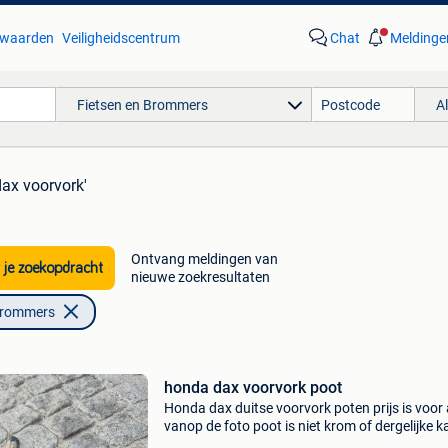
waarden
Veiligheidscentrum
Chat
Meldinge
Fietsen en Brommers
A
dax voorvork'
Ontvang meldingen van
 je zoekopdracht
nieuwe zoekresultaten
Brommers
honda dax voorvork poot
Honda dax duitse voorvork poten prijs is voor 
vanop de foto poot is niet krom of dergelijke k
verzonden worden