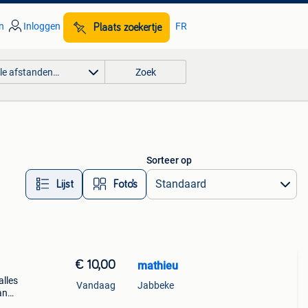
n
Inloggen
FR
Plaats zoekertje
lle afstanden…
Zoek
Sorteer op
Lijst
Foto’s
€ 10,00
mathieu
alles
Vandaag
Jabbeke
an