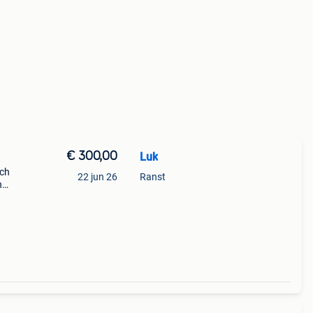
€ 300,00
Luk
sch
22 jun 26
Ranst
n