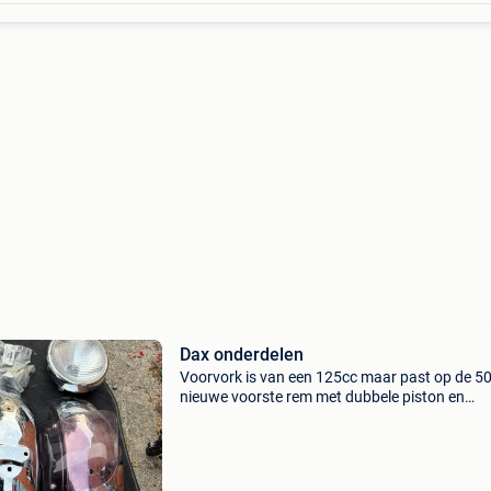
Dax onderdelen
Voorvork is van een 125cc maar past op de 50
nieuwe voorste rem met dubbele piston en
remblokken, silent blocks voor achterbrug, c
spatborden, chrome koplamp zonder lampfitti
daytona windsc