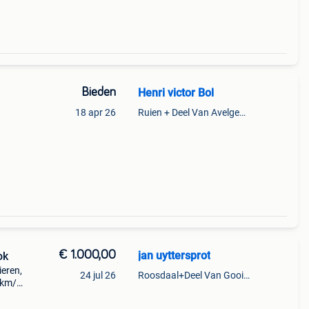
Bieden
Henri victor Bol
18 apr 26
Ruien + Deel Van Avelgem En Waarmaarde
€ 1.000,00
jan uyttersprot
ok
eren,
24 jul 26
Roosdaal+Deel Van Gooik En Sint-Kwintens-Lennik
9 km/h
otor,