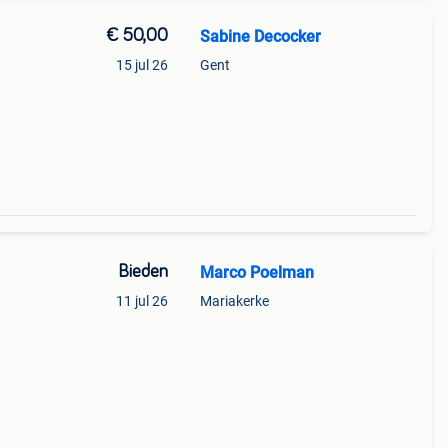
€ 50,00
Sabine Decocker
15 jul 26
Gent
Bieden
Marco Poelman
11 jul 26
Mariakerke
s