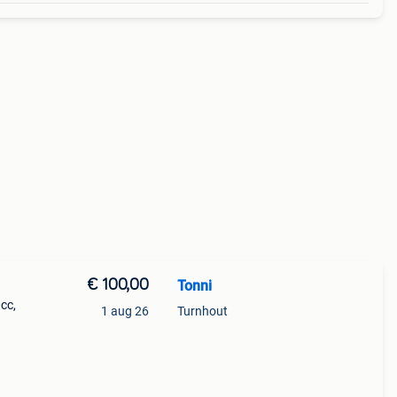
€ 100,00
Tonni
cc,
1 aug 26
Turnhout
hrome
ng,