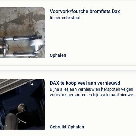
Voorvork/fourche bromfiets Dax
In perfecte staat
Ophalen
DAX te koop veel aan vernieuwd
Bijna alles aan vernieuw en herspoten velgen
voorvork herspoten en bijna allemaal nieuwe
onderdelnen op ook nog drie 3 uitlaten liggen
ervoor en onderkoelen allemaal voor dax zoal
cilinder en nog vee
Gebruikt
Ophalen