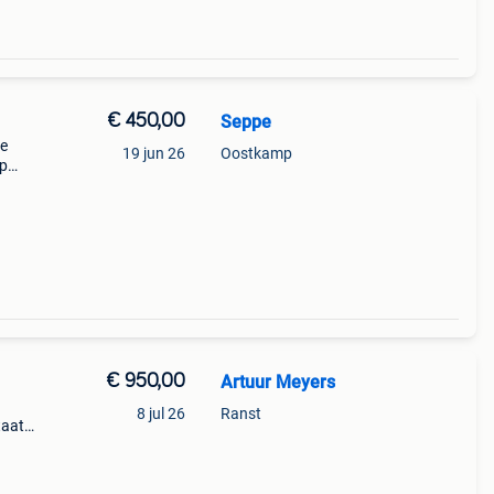
€ 450,00
Seppe
te
19 jun 26
Oostkamp
op
mpj
€ 950,00
Artuur Meyers
8 jul 26
Ranst
taat
uil vo