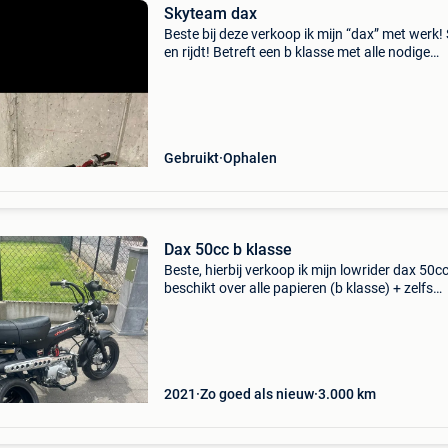
Skyteam dax
Beste bij deze verkoop ik mijn “dax” met werk! 
en rijdt! Betreft een b klasse met alle nodige
documenten. Topsnelheid tussen de 100-110
km/u!! Motorisch: -125cc lifan blok - 24mm c
replica +
Gebruikt
Ophalen
Dax 50cc b klasse
Beste, hierbij verkoop ik mijn lowrider dax 50c
beschikt over alle papieren (b klasse) + zelfs
aankoopsbewijs bij de winkel. Start, rijd en sc
soepel door alle versnellingen. Alle elektric
2021
Zo goed als nieuw
3.000
km