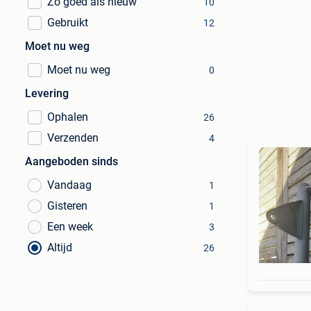
Zo goed als nieuw
10
Gebruikt
12
Moet nu weg
Moet nu weg
0
Levering
Ophalen
26
Verzenden
4
Aangeboden sinds
Vandaag
1
Gisteren
1
Een week
3
Altijd
26