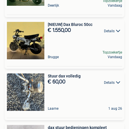
Topzoekertje
Deerlijk
Vandaag
[NIEUW] Dax Bluroc 50cc
€ 1.550,00
Details
Topzoekertje
Brugge
Vandaag
Stuur dax volledig
€ 60,00
Details
Laarne
1 aug 26
dax stuur bedieningen kompleet