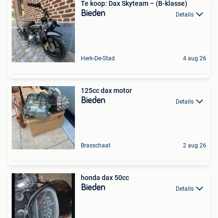
Te koop: Dax Skyteam – (B-klasse)
Bieden
Details
Herk-De-Stad
4 aug 26
125cc dax motor
Bieden
Details
Brasschaat
2 aug 26
honda dax 50cc
Bieden
Details