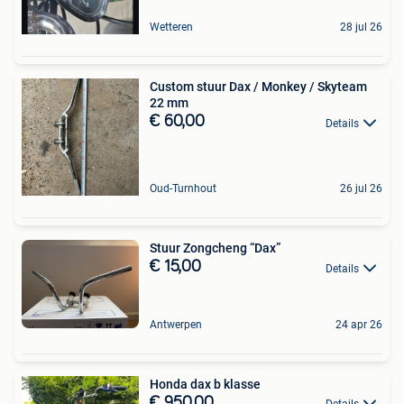
Wetteren
28 jul 26
Custom stuur Dax / Monkey / Skyteam
22 mm
€ 60,00
Details
Oud-Turnhout
26 jul 26
Stuur Zongcheng “Dax”
€ 15,00
Details
Antwerpen
24 apr 26
Honda dax b klasse
€ 950,00
Details