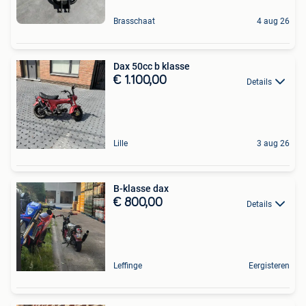
Brasschaat
4 aug 26
Dax 50cc b klasse
€ 1.100,00
Details
Lille
3 aug 26
B-klasse dax
€ 800,00
Details
Leffinge
Eergisteren