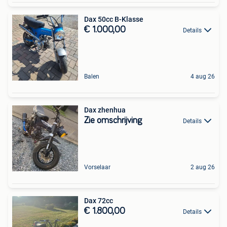
Dax 50cc B-Klasse
€ 1.000,00
Details
Balen
4 aug 26
Dax zhenhua
Zie omschrijving
Details
Vorselaar
2 aug 26
Dax 72cc
€ 1.800,00
Details