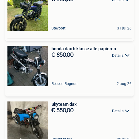
Stevoort
31 jul 26
honda dax b klasse alle papieren
€ 850,00
Details
Rebecq-Rognon
2 aug 26
Skyteam dax
€ 550,00
Details