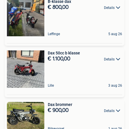
B-klasse dax
€ 800,00
Details
Leffinge
5 aug 26
Dax 50cc b klasse
€ 1.100,00
Details
Lille
3 aug 26
Dax brommer
€ 900,00
Details
Rijkevorsel
1 aug 26