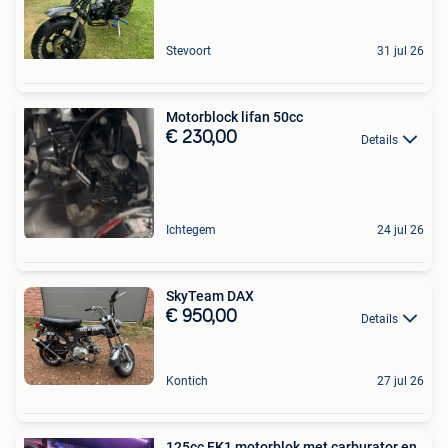
Stevoort
31 jul 26
Motorblock lifan 50cc
€ 230,00
Details
Ichtegem
24 jul 26
SkyTeam DAX
€ 950,00
Details
Kontich
27 jul 26
125cc FK1 motorblok met carburator en