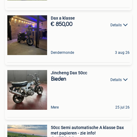
Dax a klasse
€ 850,00
Details
Dendermonde
3 aug 26
Jincheng Dax 50cc
Bieden
Details
Mere
25 jul 26
50cc Semi automatische A klasse Dax
met papieren - zie info!