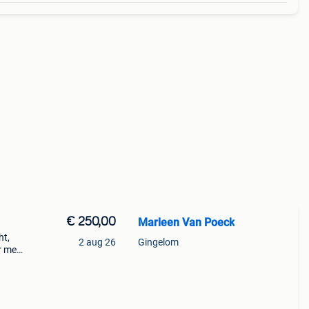
€ 250,00
Marleen Van Poeck
ht,
2 aug 26
Gingelom
r met
en,