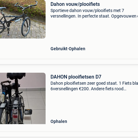
Dahon vouw/plooifiets
Sportieve dahon vouw/plooifiets met 7
versnellingen. In perfecte staat. Opgevouwen 
90 x 90 cm. Stuurbreedte 62cm.
Gebruikt
Ophalen
DAHON plooifietsen D7
Dahon plooifietsen zeer goed staat. 1 Fiets b
6versnellingen €200. Andere fiets rood
7versnellingen als nieuw €275. Verlichting voo
achter, 20inch banden remmen rijden perfect.
Makke
Ophalen