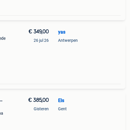
€ 349,00
yas
oede
26 jul 26
Antwerpen
€ 385,00
Els
 –
Gisteren
Gent
na
an.
ch in