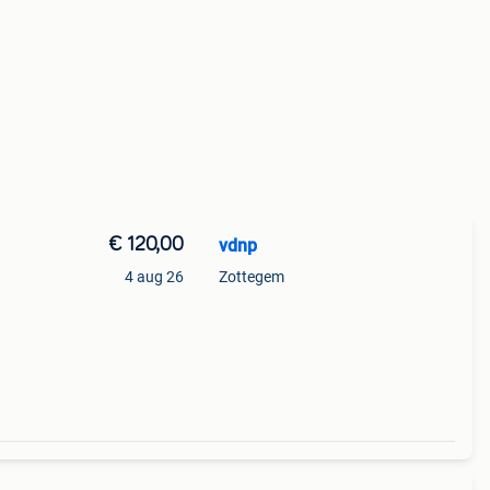
€ 120,00
vdnp
4 aug 26
Zottegem