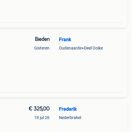
Bieden
Frank
Gisteren
Oudenaarde+Deel Ooike
€ 325,00
Frederik
19 jul 26
Nederbrakel