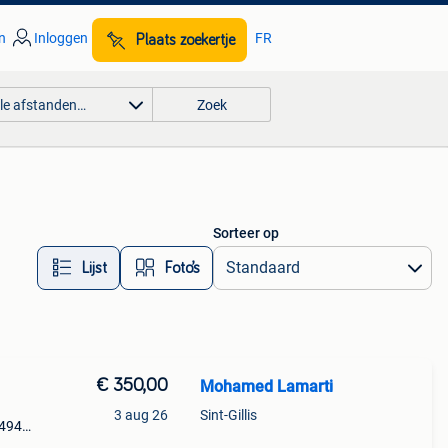
n
Inloggen
FR
Plaats zoekertje
lle afstanden…
Zoek
Sorteer op
Lijst
Foto’s
€ 350,00
Mohamed Lamarti
3 aug 26
Sint-Gillis
0494