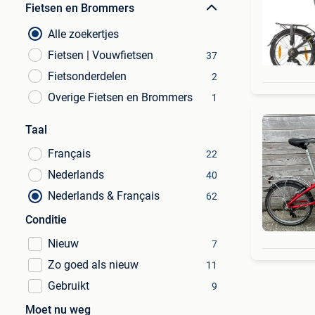
Fietsen en Brommers
Alle zoekertjes
Fietsen | Vouwfietsen
37
Fietsonderdelen
2
Overige Fietsen en Brommers
1
Taal
Français
22
Nederlands
40
Nederlands & Français
62
Conditie
Nieuw
7
Zo goed als nieuw
11
Gebruikt
9
Moet nu weg