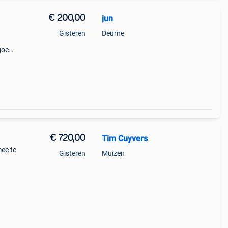
€ 200,00
jun
Gisteren
Deurne
goed
n.
€ 720,00
Tim Cuyvers
ee te
Gisteren
Muizen