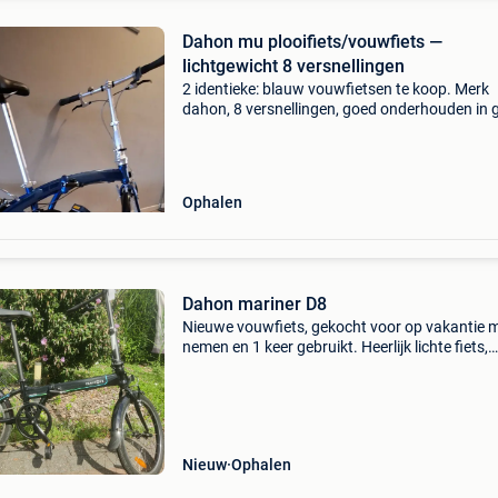
Dahon mu plooifiets/vouwfiets —
lichtgewicht 8 versnellingen
2 identieke: blauw vouwfietsen te koop. Merk
dahon, 8 versnellingen, goed onderhouden in 
staat .echt topkwaliteit, zowel dames als here
Afzonderlijk of per 2 te koop. Samen €400
Ophalen
Dahon mariner D8
Nieuwe vouwfiets, gekocht voor op vakantie m
nemen en 1 keer gebruikt. Heerlijk lichte fiets,
compact, 8 versnellingen, v-brake.
Nieuw
Ophalen