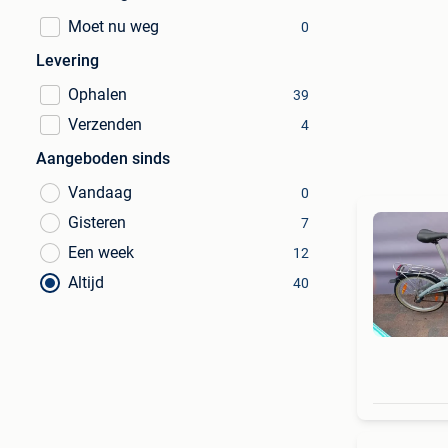
Moet nu weg
0
Levering
Ophalen
39
Verzenden
4
Aangeboden sinds
Vandaag
0
Gisteren
7
Een week
12
Altijd
40