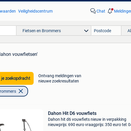
waarden
Veiligheidscentrum
Chat
Meldinge
Fietsen en Brommers
A
dahon vouwfietsen'
Ontvang meldingen van
 je zoekopdracht
nieuwe zoekresultaten
Brommers
Dahon Hit D6 vouwfiets
Dahon hit d6 vouwfiets nieuw in verpakking
nieuwprijs: 690 euro vraagprijs: 350 euro tel: 
306 506