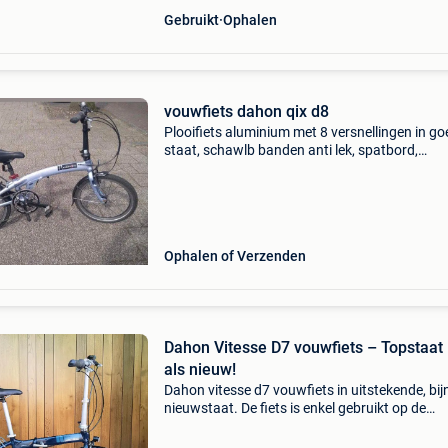
Gebruikt
Ophalen
vouwfiets dahon qix d8
Plooifiets aluminium met 8 versnellingen in g
staat, schawlb banden anti lek, spatbord,
bagagedrager, als in order
Ophalen of Verzenden
Dahon Vitesse D7 vouwfiets – Topstaat
als nieuw!
Dahon vitesse d7 vouwfiets in uitstekende, bij
nieuwstaat. De fiets is enkel gebruikt op de
camping en heeft altijd droog en binnen gesta
Hierdoor verkeert hij zowel technisch als optis