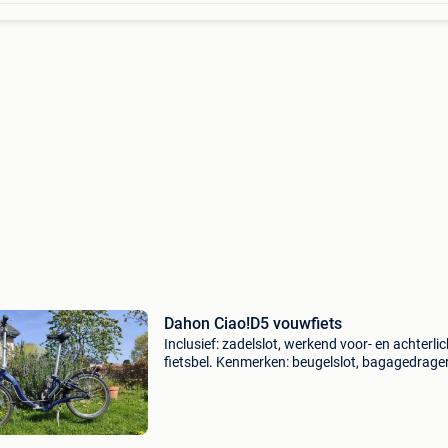
Dahon Ciao!D5 vouwfiets
Inclusief: zadelslot, werkend voor- en achterlic
fietsbel. Kenmerken: beugelslot, bagagedrage
fietszakhaakjes (exclusief fietszakken), 5
versnellingen, 15kg zwaar. Staat: gebruikspor
weinig