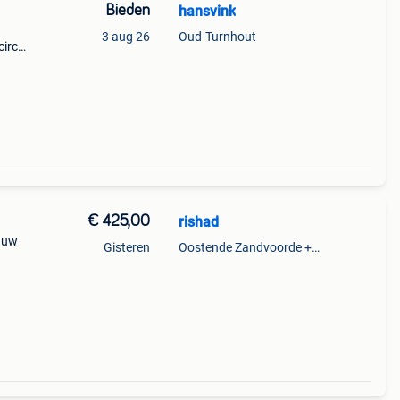
Bieden
hansvink
3 aug 26
Oud-Turnhout
circa
€ 425,00
rishad
lauw
Gisteren
Oostende Zandvoorde +Oostende
r en