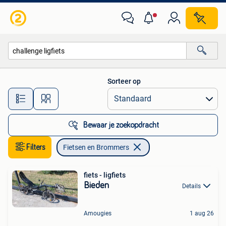
Fietsen en Brommers
Sorteer op
Alle afstanden…
Bewaar je zoekopdracht
Filters
Fietsen en Brommers
fiets - ligfiets
Bieden
Details
Amougies
1 aug 26