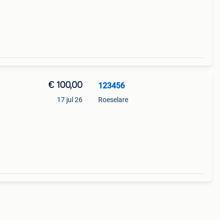
€ 100,00
123456
17 jul 26
Roeselare