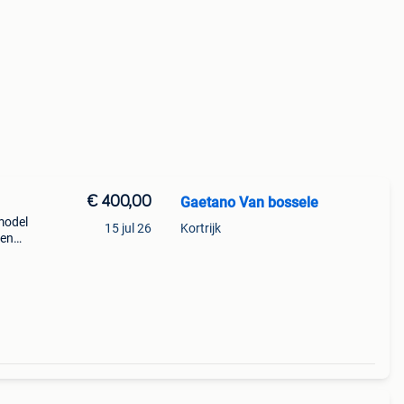
€ 400,00
Gaetano Van bossele
model
15 jul 26
Kortrijk
een
n sleu