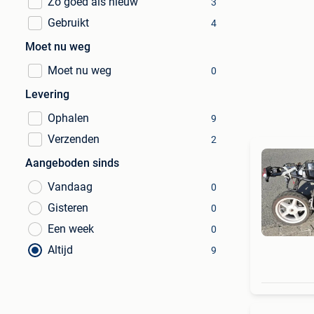
Zo goed als nieuw
3
Gebruikt
4
Moet nu weg
Moet nu weg
0
Levering
Ophalen
9
Verzenden
2
Aangeboden sinds
Vandaag
0
Gisteren
0
Een week
0
Altijd
9