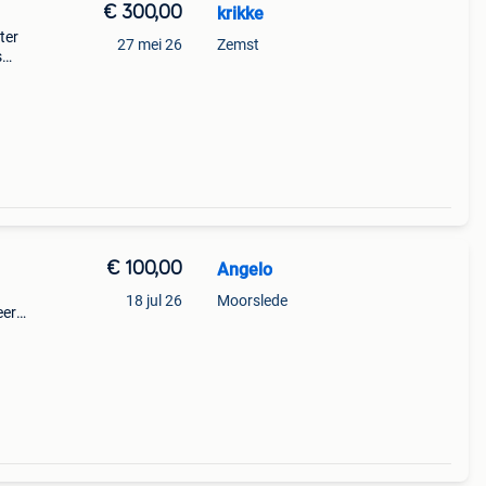
€ 300,00
krikke
ter
27 mei 26
Zemst
s
en
€ 100,00
Angelo
18 jul 26
Moorslede
eer
,…