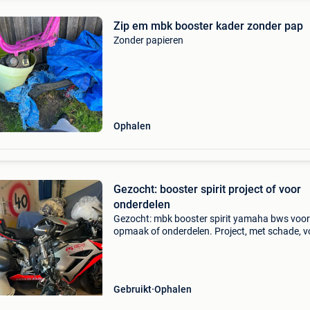
Zip em mbk booster kader zonder pap
Zonder papieren
Ophalen
Gezocht: booster spirit project of voor
onderdelen
Gezocht: mbk booster spirit yamaha bws voor
opmaak of onderdelen. Project, met schade, v
opmaak, zonder papieren, kader met papieren
laat gerust iets weten! Alvast bedankt.
Trefwoorden: booster s
Gebruikt
Ophalen