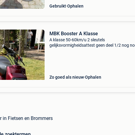
Gebruikt
Ophalen
MBK Booster A Klasse
A klasse 50-60km/u 2 sleutels
gelijksvormigheidsattest geen deel 1/2 nog no
op nummerplaat gestaan. Tot op kader uit elk
geweest en herspoten! Nieuwe kappenset nie
voorlicht herspoten wielen n
Zo goed als nieuw
Ophalen
r in Fietsen en Brommers
de zoektermen