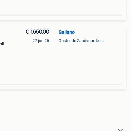
€ 1.650,00
Galiano
27 jun 26
Oostende Zandvoorde +Oostende
oit
aar
uw