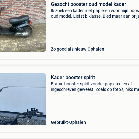
Gezocht booster oud model kader
Ik zoek een kader met papieren voor mijn boos
oud model. Liefst b klasse. Bied maar aan prij
overeen te komen. Moet deel 1 en deel 2 hebb
geen oude papieren
Zo goed als nieuw
Ophalen
Kader booster spirit
Frame booster spirit zonder papieren en al
ingeschreven geweest. Zoals op foto’s, niks m
niks minder. Ideaal voor project, sprinter, racer
trefwoorden: booster spirit mbk yamaha nitro
aerox rocke
Gebruikt
Ophalen