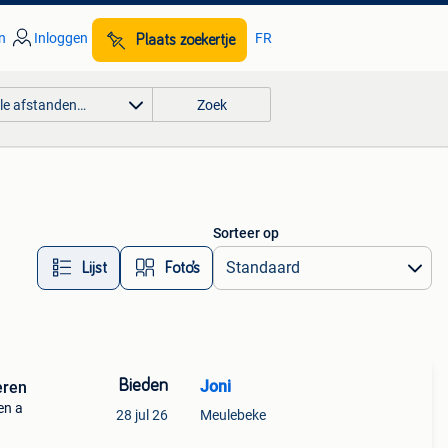
n
Inloggen
FR
Plaats zoekertje
lle afstanden…
Zoek
Sorteer op
Lijst
Foto’s
Bieden
Joni
eren
en a
28 jul 26
Meulebeke