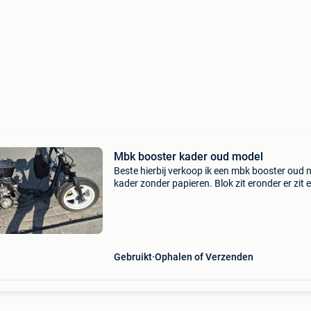
Mbk booster kader oud model
Beste hierbij verkoop ik een mbk booster oud 
kader zonder papieren. Blok zit eronder er zit 
70cc malossi op transmissie weet ik niet wat
eronder zit is werk aan is puur kader en blok e
Gebruikt
Ophalen of Verzenden