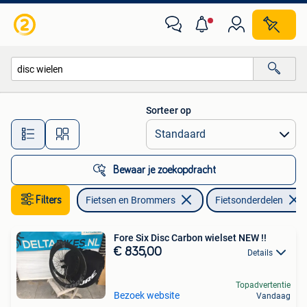
Fietsonderdelen
Sorteer op
Alle afstanden…
Bewaar je zoekopdracht
Filters
Fietsen en Brommers
Fietsonderdelen
Fore Six Disc Carbon wielset NEW !!
€ 835,00
Details
Topadvertentie
Bezoek website
Vandaag