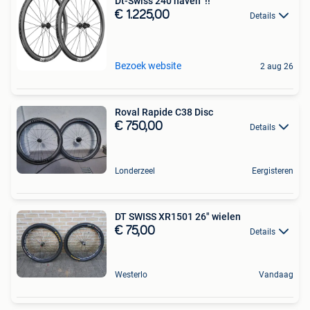
Dt-Swiss 240 naven !!
€ 1.225,00
Details
Bezoek website
2 aug 26
Roval Rapide C38 Disc
€ 750,00
Details
Londerzeel
Eergisteren
DT SWISS XR1501 26" wielen
€ 75,00
Details
Westerlo
Vandaag