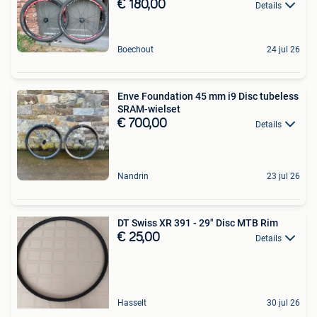
€ 180,00
Details
Boechout
24 jul 26
Enve Foundation 45 mm i9 Disc tubeless
SRAM-wielset
€ 700,00
Details
Nandrin
23 jul 26
DT Swiss XR 391 - 29" Disc MTB Rim
€ 25,00
Details
Hasselt
30 jul 26