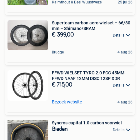
Kalmthout & Deel Wuustwezel
25 jul 26
Superteam carbon aero wielset – 66/80
mm – Shimano/SRAM
€ 399,00
Details
Brugge
4 aug 26
FFWD WIELSET TYRO 2.0 FCC 45MM
FFWD NAAF 12MM DISC 12SP XDR
€ 715,00
Details
Bezoek website
4 aug 26
Syncros capital 1.0 carbon voorwiel
Bieden
Details