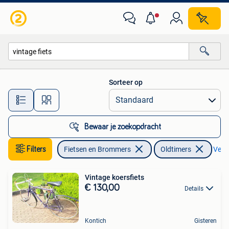
Fietsen | Oldtimers
Sorteer op
Alle afstanden…
Bewaar je zoekopdracht
Filters
Fietsen en Brommers
Oldtimers
Verwi
Vintage koersfiets
€ 130,00
Details
Kontich
Gisteren