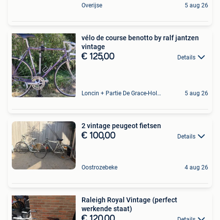
Overijse
5 aug 26
vélo de course benotto by ralf jantzen
vintage
€ 125,00
Details
Loncin + Partie De Grace-Hollogne
5 aug 26
2 vintage peugeot fietsen
€ 100,00
Details
Oostrozebeke
4 aug 26
Raleigh Royal Vintage (perfect
werkende staat)
€ 120,00
Details