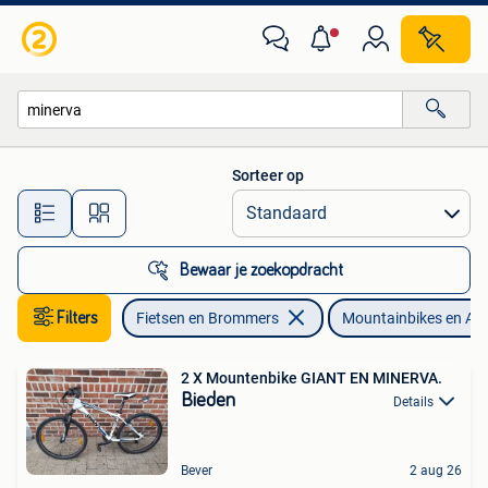
Fietsen | Mountainbikes en ATB
Sorteer op
Alle afstanden…
Bewaar je zoekopdracht
Filters
Fietsen en Brommers
Mountainbikes en AT
2 X Mountenbike GIANT EN MINERVA.
Bieden
Details
Bever
2 aug 26