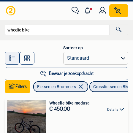
Fietsen | Crossfietsen en BMX
Sorteer op
Alle afstanden…
Bewaar je zoekopdracht
Filters
Fietsen en Brommers
Crossfietsen en BMX
Wheelie bike medusa
€ 450,00
Details