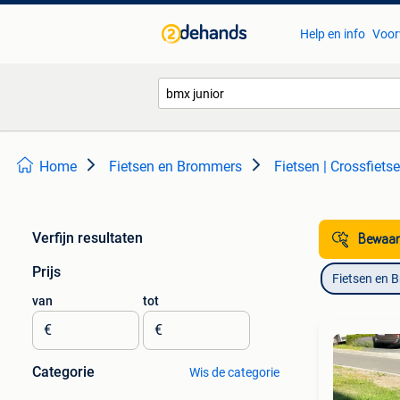
Help en info
Voor
Home
Fietsen en Brommers
Fietsen | Crossfiet
Verfijn resultaten
Bewaar
Prijs
Fietsen en 
van
tot
€
€
Categorie
Wis de categorie