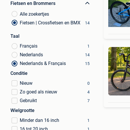
Fietsen en Brommers
Alle zoekertjes
Fietsen | Crossfietsen en BMX
14
Taal
Français
1
Nederlands
14
Nederlands & Français
15
Conditie
Nieuw
0
Zo goed als nieuw
4
Gebruikt
7
Wielgrootte
Minder dan 16 inch
1
16 tot 20 inch
1