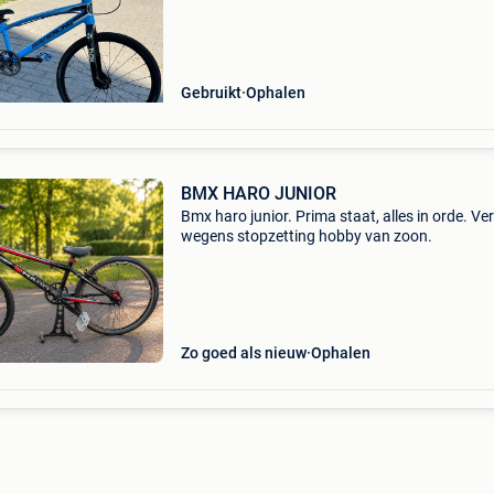
-de unieke kader over de fiets: -junior kaderm
Gebruikt
Ophalen
BMX HARO JUNIOR
Bmx haro junior. Prima staat, alles in orde. V
wegens stopzetting hobby van zoon.
Zo goed als nieuw
Ophalen