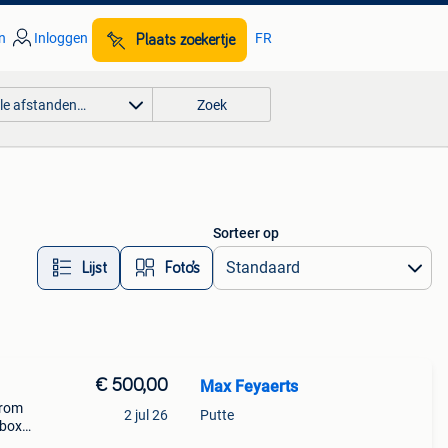
n
Inloggen
FR
Plaats zoekertje
lle afstanden…
Zoek
Sorteer op
Lijst
Foto’s
€ 500,00
Max Feyaerts
arom
2 jul 26
Putte
 box
x rem