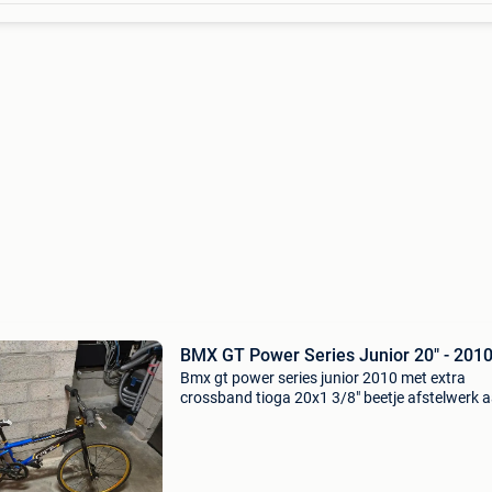
BMX GT Power Series Junior 20" - 201
Bmx gt power series junior 2010 met extra
crossband tioga 20x1 3/8" beetje afstelwerk 
remmen zeer mooie bmx in kenmerkend
blauw/zwart met goud accenten