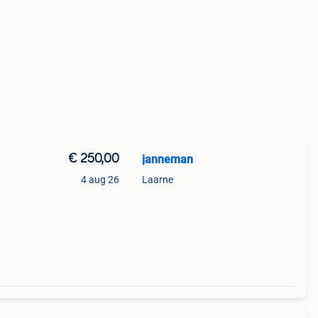
€ 250,00
janneman
4 aug 26
Laarne
at.
elen.