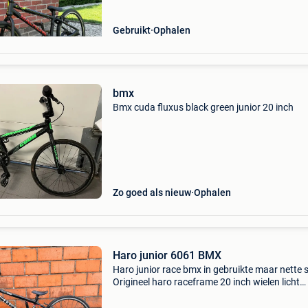
Gebruikt
Ophalen
bmx
Bmx cuda fluxus black green junior 20 inch
Zo goed als nieuw
Ophalen
Haro junior 6061 BMX
Haro junior race bmx in gebruikte maar nette 
Origineel haro raceframe 20 inch wielen licht
aluminium frame achterrem singlespeed ideal
instapfiets voor bmx-race of pumptrack norm