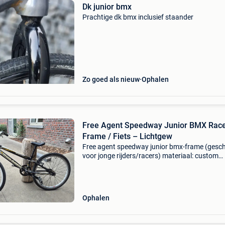
Dk junior bmx
Prachtige dk bmx inclusief staander
Zo goed als nieuw
Ophalen
Free Agent Speedway Junior BMX Rac
Frame / Fiets – Lichtgew
Free agent speedway junior bmx-frame (gesch
voor jonge rijders/racers) materiaal: custom
formed 6061 custom alloy (extreem lichtgewi
aluminium) kleur: zwart met originele goud/wi
free agent g
Ophalen