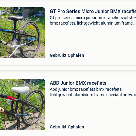
GT Pro Series Micro Junior BMX racefi
Gt pro series micro junior bmx racefiets uitst
bmx racefiets, lichtgewicht aluminium frame
speciaal ontworpen voor snelle starts en sprin
de crossbaan. Heeft altijd binnen gestaan.
Gebruikt
Ophalen
ABD Junior BMX racefiets
Abd junior bmx racefiets bmx racefiets,
lichtgewicht aluminium frame speciaal ontwo
voor snelle starts en sprints op de crossbaan. 
gebruikte staat. Heeft altijd binnen gestaan
wanneer hij niet
Gebruikt
Ophalen