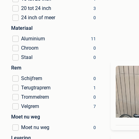
20 tot 24 inch
3
24 inch of meer
0
Materiaal
Aluminium
11
Chroom
0
Staal
0
Rem
Schijfrem
0
Terugtraprem
1
Trommelrem
0
Velgrem
7
Moet nu weg
Moet nu weg
0
Levering