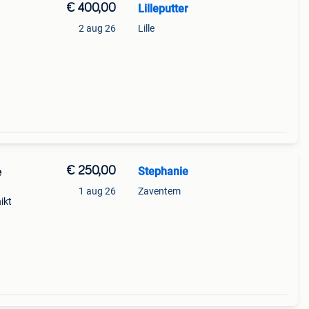
€ 400,00
Lilleputter
2 aug 26
Lille
€ 250,00
Stephanie
e
1 aug 26
Zaventem
ikt
cht
tte