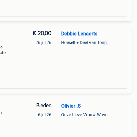
€ 20,00
Debbie Lenaerts
26 jul 26
Hoeselt + Deel Van Tongeren
r-
cte
als
100%
Bieden
Olivier .S
u
6 jul 26
Onze-Lieve-Vrouw-Waver