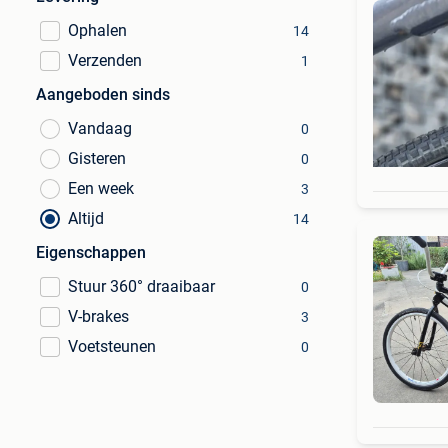
Ophalen
14
Verzenden
1
Aangeboden sinds
Vandaag
0
Gisteren
0
Een week
3
Altijd
14
Eigenschappen
Stuur 360° draaibaar
0
V-brakes
3
Voetsteunen
0