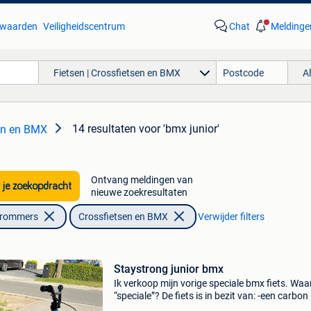
waarden
Veiligheidscentrum
Chat
Meldinge
Fietsen | Crossfietsen en BMX
A
14 resultaten
voor 'bmx junior'
sen en BMX
Ontvang meldingen van
 je zoekopdracht
nieuwe zoekresultaten
Brommers
Crossfietsen en BMX
Verwijder filters
Staystrong junior bmx
Ik verkoop mijn vorige speciale bmx fiets. Wa
“speciale”? De fiets is in bezit van: -een carbon
vork -aluminium sinz velgen (onvindbaar) -bo