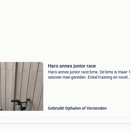
Haro annex junior race
Haro annex junior race bmx. De bmx is maar 1
seizoen mee gereden. Enkel training en nooit
competitie. Technisch in zo goed als nieuw sta
Enkele krasjes van normaal gebruik. 20Inch wi
Extra: 2
Gebruikt
Ophalen of Verzenden