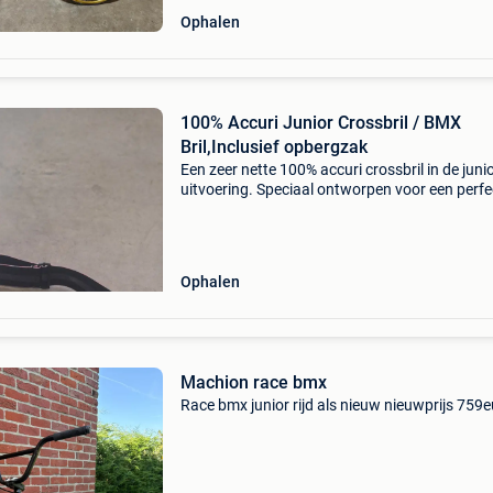
Ophalen
100% Accuri Junior Crossbril / BMX
Bril,Inclusief opbergzak
Een zeer nette 100% accuri crossbril in de junio
uitvoering. Speciaal ontworpen voor een perfe
en comfortabele pasvorm in kinderhelmen (zo
bmx-, downhill- of motocrosshelmen). Merk: 
model:
Ophalen
Machion race bmx
Race bmx junior rijd als nieuw nieuwprijs 759e