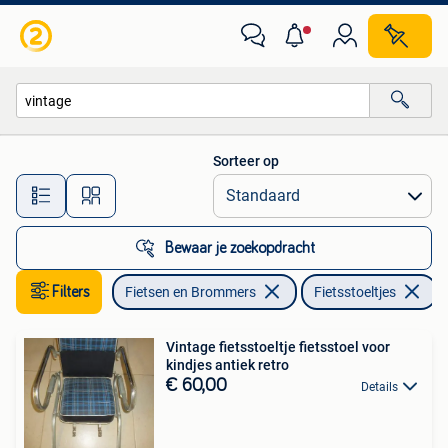
Fietsaccessoires | Fietsstoeltjes
Sorteer op
Alle afstanden…
Bewaar je zoekopdracht
Filters
Fietsen en Brommers
Fietsstoeltjes
V
Vintage fietsstoeltje fietsstoel voor
kindjes antiek retro
€ 60,00
Details