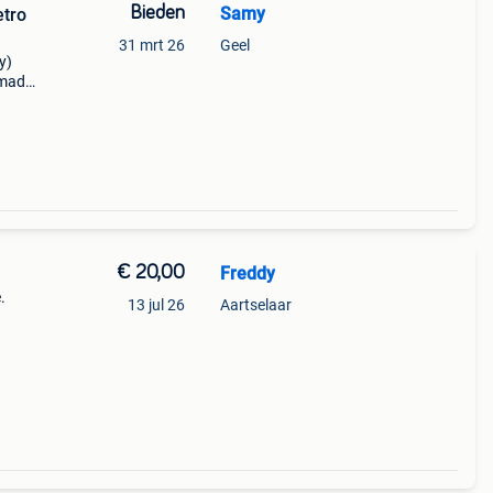
Bieden
Samy
etro
31 mrt 26
Geel
y)
(made
model
€ 20,00
Freddy
.
13 jul 26
Aartselaar