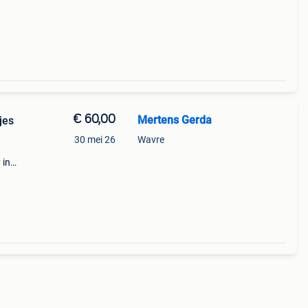
€ 60,00
Mertens Gerda
jes
30 mei 26
Wavre
 in
we