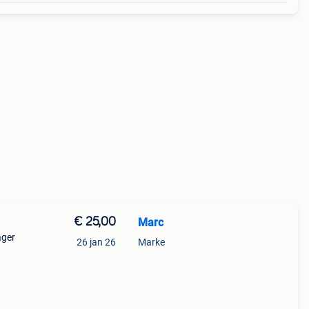
€ 25,00
Marc
ager
26 jan 26
Marke