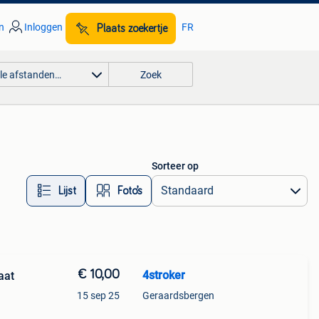
n
Inloggen
FR
Plaats zoekertje
lle afstanden…
Zoek
Sorteer op
Lijst
Foto’s
€ 10,00
4stroker
aat
15 sep 25
Geraardsbergen