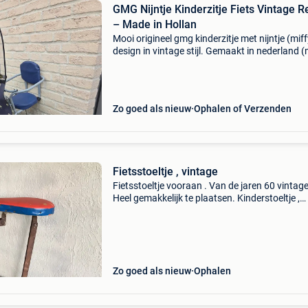
GMG Nijntje Kinderzitje Fiets Vintage R
– Made in Hollan
Mooi origineel gmg kinderzitje met nijntje (miff
design in vintage stijl. Gemaakt in nederland 
in holland) – kwalitatief en duurzaam. Retro 
met charmante uitstraling, ideaal voor liefheb
Zo goed als nieuw
Ophalen of Verzenden
Fietsstoeltje , vintage
Fietsstoeltje vooraan . Van de jaren 60 vintage
Heel gemakkelijk te plaatsen. Kinderstoeltje ,
vooraan , vintage , retro,
Zo goed als nieuw
Ophalen