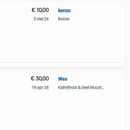
€ 10,00
kenzo
2 mei 26
Ronse
€ 30,00
Wes
19 apr 26
Kalmthout & Deel Wuustwezel