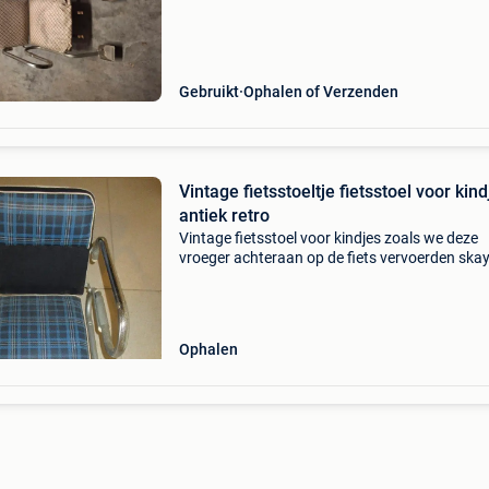
Gebruikt
Ophalen of Verzenden
Vintage fietsstoeltje fietsstoel voor kind
antiek retro
Vintage fietsstoel voor kindjes zoals we deze
vroeger achteraan op de fiets vervoerden skay
zeer goede staat, op funbieders antwoorden 
niet meer hoor
Ophalen