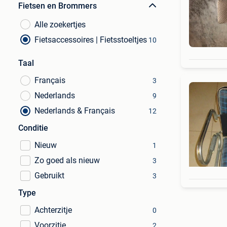
Fietsen en Brommers
Alle zoekertjes
Fietsaccessoires | Fietsstoeltjes
10
Taal
Français
3
Nederlands
9
Nederlands & Français
12
Conditie
Nieuw
1
Zo goed als nieuw
3
Gebruikt
3
Type
Achterzitje
0
Voorzitje
2