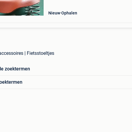
Nieuw
Ophalen
saccessoires | Fietsstoeltjes
de zoektermen
zoektermen