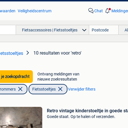
waarden
Veiligheidscentrum
Chat
Meldinge
Fietsaccessoires | Fietsstoeltjes
A
10 resultaten
voor 'retro'
ietsstoeltjes
Ontvang meldingen van
 je zoekopdracht
nieuwe zoekresultaten
Brommers
Fietsstoeltjes
Verwijder filters
Retro vintage kinderstoeltje in goede st
Goede staat. Op te halen of verzenden.