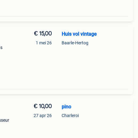
€ 15,00
Huis vol vintage
1 mei 26
Baarle-Hertog
Is
🧐
€ 10,00
pino
27 apr 26
Charleroi
isseur