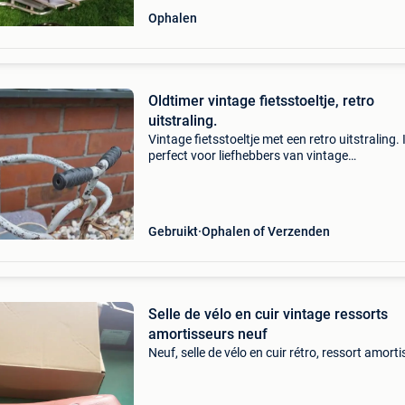
Ophalen
Oldtimer vintage fietsstoeltje, retro
uitstraling.
Vintage fietsstoeltje met een retro uitstraling. 
perfect voor liefhebbers van vintage
fietsaccessoires en/of als aankleding van je
oldtimer fiets. Is "flink" geleefd, zie foto&#39;s
Gebruikt
Ophalen of Verzenden
Selle de vélo en cuir vintage ressorts
amortisseurs neuf
Neuf, selle de vélo en cuir rétro, ressort amort