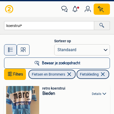
Fietsaccessoires | Fietskleding
Sorteer op
Alle afstanden…
Bewaar je zoekopdracht
Filters
Fietsen en Brommers
Fietskleding
Ver
retro koerstrui
Bieden
Details