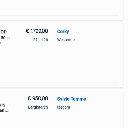
€ 1.799,00
Corky
OOP
 50cc
21 jul 26
Westende
re
€ 950,00
Sylvie Tomme
 in
Eergisteren
Izegem
aan de
naar