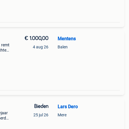
€ 1.000,00
Mentens
n remt
4 aug 26
Balen
chten
uur.
Bieden
Lars Dero
wjaar
25 jul 26
Mere
oerde
p-