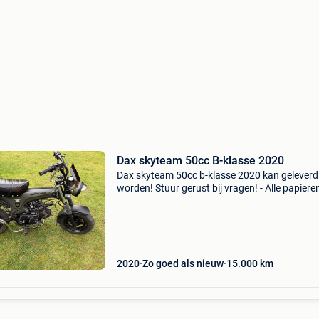
Dax skyteam 50cc B-klasse 2020
Dax skyteam 50cc b-klasse 2020 kan geleverd
worden! Stuur gerust bij vragen! - Alle papiere
(deel 1 & 2 + gelijkvormigheidsattest) aanwezi
user manual aanwezig - reserve sleutel aanwez
all
2020
Zo goed als nieuw
15.000
km