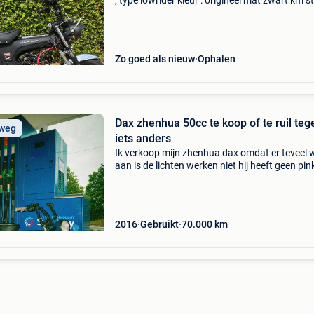
, type lowrider kleur : origineel mat zwart km s
6300 b klasse, niet opgevoerd ! (Rijdt 50km/h)
schakelversnellingen 100% (!) Beschadigingsv
Zo goed als nieuw
Ophalen
Dax zhenhua 50cc te koop of te ruil teg
 weg
iets anders
Ik verkoop mijn zhenhua dax omdat er teveel 
aan is de lichten werken niet hij heeft geen pin
om toeter hij rijd wel zoals het hoort ik zou he
graag verkopen om met het geld dat ik krijg er 
2016
Gebruikt
70.000
km