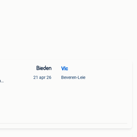
Bieden
Vic
21 apr 26
Beveren-Leie
n
g -
ig -