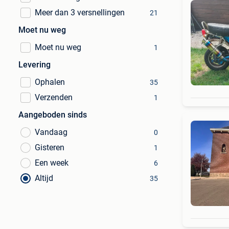
Meer dan 3 versnellingen
21
Moet nu weg
Moet nu weg
1
Levering
Ophalen
35
Verzenden
1
Aangeboden sinds
Vandaag
0
Gisteren
1
Een week
6
Altijd
35