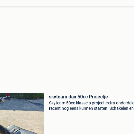
skyteam dax 50cc Projectje
Skyteam 50cc klasse b project extra onderdele 
recent nog eens kunnen starten. Schakelen en
motorisch goed papieren erbij en sleutel