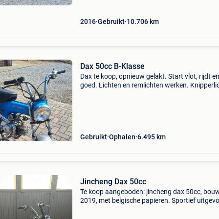
2016
Gebruikt
10.706
km
Dax 50cc B-Klasse
Dax te koop, opnieuw gelakt. Start vlot, rijdt e
goed. Lichten en remlichten werken. Knipperli
niet aanwezig. 3 Versnellingen halfautomaat.
Schakelen zonder koppelingshendel aan het st
Gebruikt
Ophalen
6.495
km
Jincheng Dax 50cc
Te koop aangeboden: jincheng dax 50cc, bou
2019, met belgische papieren. Sportief uitgev
dax-replica met brede wielen, schijfremmen,
aangepaste vering, yinxiang-motorblok en mr