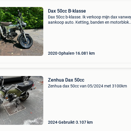
Dax 50cc B-klasse
Dax 50cc b-klasse. Ik verkoop mijn dax vanwe
aankoop auto. Ketting, banden en motorblok
deksels net vervangen. Kleine deuk in de uitlaa
voorvelg. Zadel heeft lichte schade door huisd
voorl
2020
Ophalen
16.081
km
Zenhua Dax 50cc
Zenhua dax 50cc van 05/2024 met 3100km
2024
Gebruikt
3.107
km