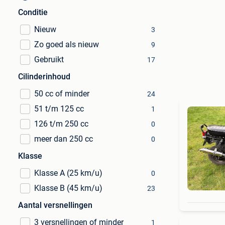
Conditie
Nieuw
3
Zo goed als nieuw
9
Gebruikt
17
Cilinderinhoud
50 cc of minder
24
51 t/m 125 cc
1
126 t/m 250 cc
0
meer dan 250 cc
0
Klasse
Klasse A (25 km/u)
0
Klasse B (45 km/u)
23
Aantal versnellingen
3 versnellingen of minder
1