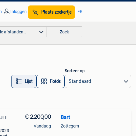
n
Inloggen
FR
Plaats zoekertje
lle afstanden…
Zoek
Sorteer op
Lijst
Foto’s
€ 2.200,00
Bart
FULL
Vandaag
Zottegem
 2023