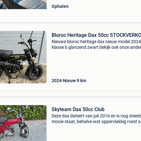
Ophalen
Bluroc Heritage Dax 50cc STOCKVERK
Nieuwe bluroc heritage dax nieuw model 2024
klasse b glanzend zwart bekijk ook onze ande
advertenties voor meer deals uit onze mega-
stockverkoop
2024
Nieuw
9
km
Skyteam Dax 50cc Club
Deze dax dateert van juli 2016 en is nog steeds
mooie staat, behalve wat oppervlakkig roest 
velgen. Hij werd dagelijks gebruikt voor de rit 
school, op de teller staan nu 10706 km. Hij h