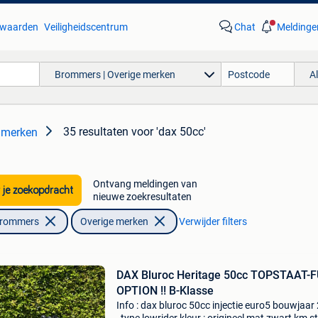
waarden
Veiligheidscentrum
Chat
Meldinge
Brommers | Overige merken
A
35 resultaten
voor 'dax 50cc'
 merken
Ontvang meldingen van
 je zoekopdracht
nieuwe zoekresultaten
Brommers
Overige merken
Verwijder filters
DAX Bluroc Heritage 50cc TOPSTAAT-
OPTION !! B-Klasse
Info : dax bluroc 50cc injectie euro5 bouwjaar