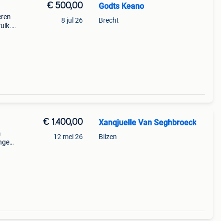
€ 500,00
Godts Keano
eren
8 jul 26
Brecht
uik.
g
€ 1.400,00
Xanqjuelle Van Seghbroeck
m
12 mei 26
Bilzen
ingen