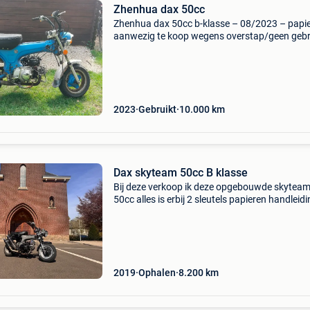
Zhenhua dax 50cc
Zhenhua dax 50cc b-klasse – 08/2023 – papi
aanwezig te koop wegens overstap/geen gebr
Zhenhua dax 50cc b-klasse, eerste inschrijvin
08/2023. Kilometerstand: 10.000+ Km. Heeft
recent onderhoud
2023
Gebruikt
10.000
km
Dax skyteam 50cc B klasse
Bij deze verkoop ik deze opgebouwde skytea
50cc alles is erbij 2 sleutels papieren handleid
alles in orde. Alles werkt zoals het hoort alle
aangepaste onderdelen nieuwe yx 50cc blok
kickstart 40
2019
Ophalen
8.200
km