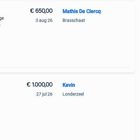
€ 650,00
Mathis De Clercq
ge
3 aug 26
Brasschaat
t en
ier en
€ 1.000,00
Kevin
27 jul 26
Londerzeel