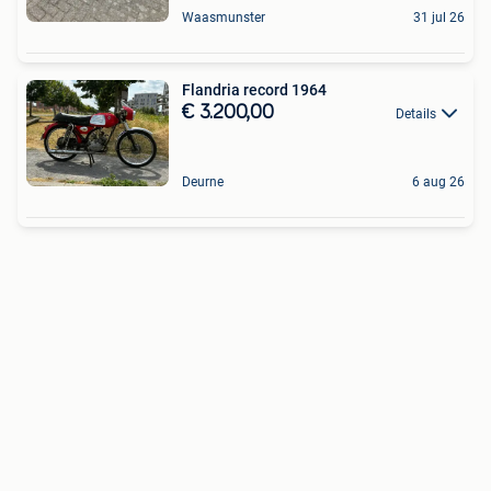
Waasmunster
31 jul 26
Flandria record 1964
€ 3.200,00
Details
Deurne
6 aug 26