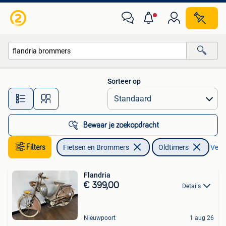
Brommers | Oldtimers
Sorteer op
Alle afstanden…
Bewaar je zoekopdracht
Filters
Fietsen en Brommers
Oldtimers
Verwi
Flandria
€ 399,00
Details
Nieuwpoort
1 aug 26