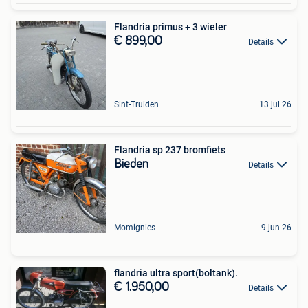
Flandria primus + 3 wieler
€ 899,00
Details
Sint-Truiden
13 jul 26
Flandria sp 237 bromfiets
Bieden
Details
Momignies
9 jun 26
flandria ultra sport(boltank).
€ 1.950,00
Details