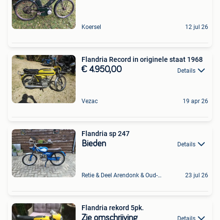
Koersel
12 jul 26
Flandria Record in originele staat 1968
€ 4.950,00
Details
Vezac
19 apr 26
Flandria sp 247
Bieden
Details
Retie & Deel Arendonk & Oud-Turnhout
23 jul 26
Flandria rekord 5pk.
Zie omschrijving
Details