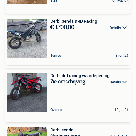
Tielt
23 mei 26
Derbi Senda DRD Racing
€ 1.700,00
Details
Temse
8 jun 26
Derbi drd racing ️waardepeiling️
Zie omschrijving
Details
Overpelt
18 jul 26
Derbi senda