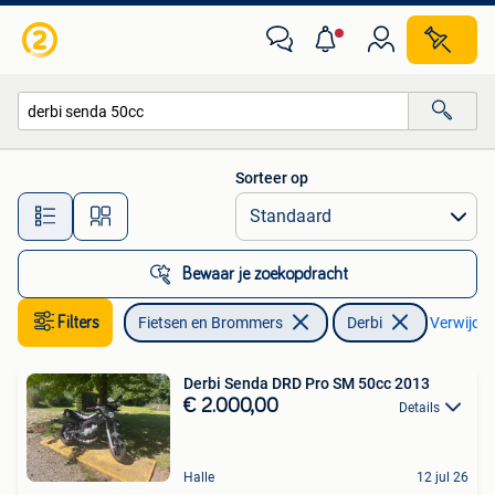
Brommers | Derbi
Sorteer op
Alle afstanden…
Bewaar je zoekopdracht
Filters
Fietsen en Brommers
Derbi
Verwijder 
Derbi Senda DRD Pro SM 50cc 2013
€ 2.000,00
Details
Halle
12 jul 26