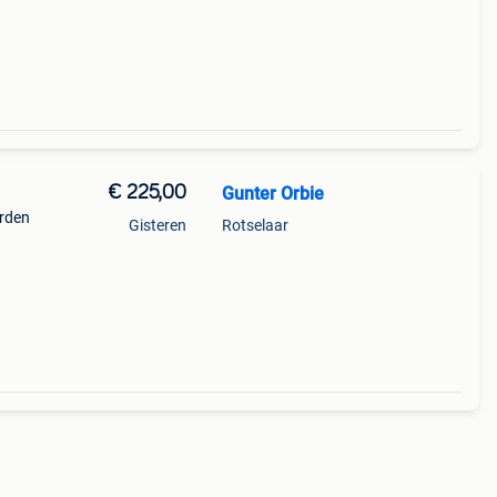
€ 225,00
Gunter Orbie
orden
Gisteren
Rotselaar
n