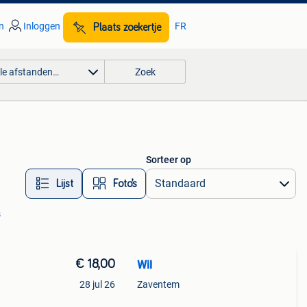
n
Inloggen
FR
Plaats zoekertje
lle afstanden…
Zoek
Sorteer op
Lijst
Foto’s
s
€ 18,00
Wil
28 jul 26
Zaventem