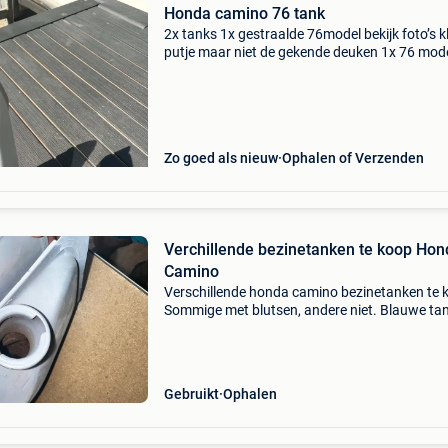
Honda camino 76 tank
2x tanks 1x gestraalde 76model bekijk foto’s k
putje maar niet de gekende deuken 1x 76 mod
blauw met 1kant de gekende deuk regio merk
0491489965
Zo goed als nieuw
Ophalen of Verzenden
Verchillende bezinetanken te koop Hon
Camino
Verschillende honda camino bezinetanken te 
Sommige met blutsen, andere niet. Blauwe ta
met sticker op is een genummerde funny tank. 
is bieden! Staat uw bod mij aan, neem ik conta
op. A
Gebruikt
Ophalen