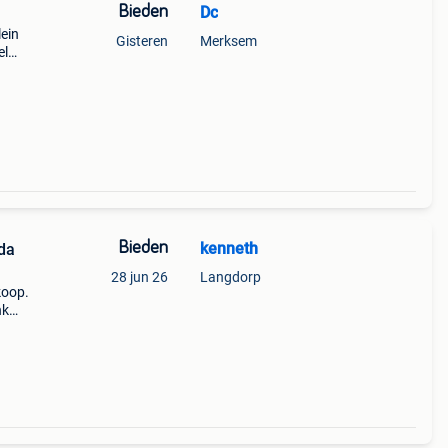
Bieden
Dc
lein
Gisteren
Merksem
el
sem
Bieden
kenneth
da
28 jun 26
Langdorp
koop.
nk
Prijs
ct