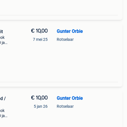
€ 10,00
Gunter Orbie
it
ook
7 mei 25
Rotselaar
 jaar
!!!
€ 10,00
Gunter Orbie
d /
5 jan 26
Rotselaar
ook
 jaar
!!!