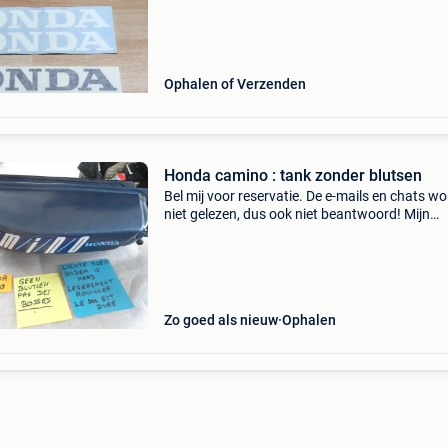
Ophalen of Verzenden
Honda camino : tank zonder blutsen
Bel mij voor reservatie. De e-mails en chats w
niet gelezen, dus ook niet beantwoord! Mijn
telefoonnummer is al 40 jaar : 016445776. Ee
beller is duizend maal sneller!!!
Zo goed als nieuw
Ophalen