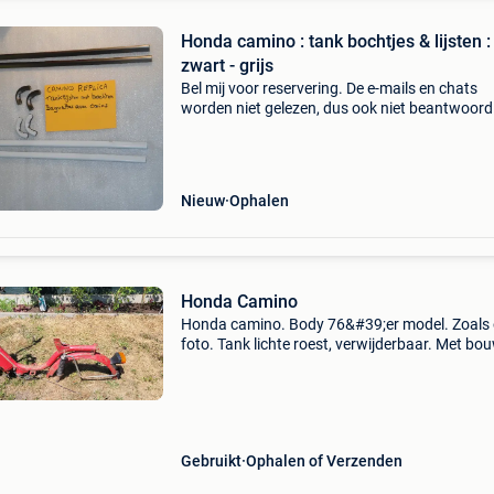
Honda camino : tank bochtjes & lijsten : 
zwart - grijs
Bel mij voor reservering. De e-mails en chats
worden niet gelezen, dus ook niet beantwoord
telefoonnummer is al 40 jaar : 016445776. Ee
beller is duizend maal sneller!!!
Nieuw
Ophalen
Honda Camino
Honda camino. Body 76&#39;er model. Zoals
foto. Tank lichte roest, verwijderbaar. Met bo
attest. 45 Km/h. Dus inschrijfbaar als b klasse
Voorkeur afhalen. Verzenden 30 euro. Vaste pr
Gebruikt
Ophalen of Verzenden