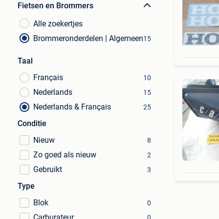
Fietsen en Brommers
Alle zoekertjes
Brommeronderdelen | Algemeen
15
Taal
Français
10
Nederlands
15
Nederlands & Français
25
Conditie
Nieuw
8
Zo goed als nieuw
2
Gebruikt
3
Type
Blok
0
Carburateur
0