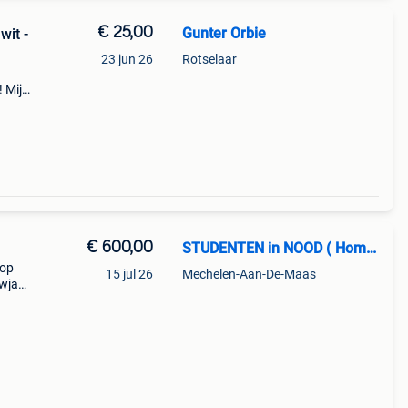
€ 25,00
Gunter Orbie
wit -
23 jun 26
Rotselaar
! Mijn
n
€ 600,00
STUDENTEN in NOOD ( Homer S. )
 op
15 jul 26
Mechelen-Aan-De-Maas
uwjaar
.
ijs