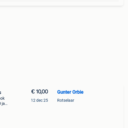
€ 10,00
Gunter Orbie
s
ook
12 dec 25
Rotselaar
 jaar
!!!