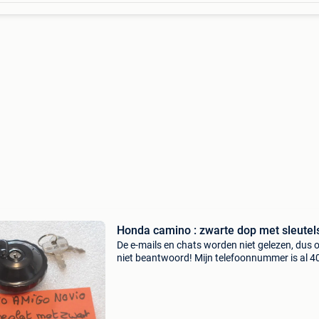
Honda camino : zwarte dop met sleutel
De e-mails en chats worden niet gelezen, dus 
niet beantwoord! Mijn telefoonnummer is al 40
: 016445776. Een beller is duizend maal sneller