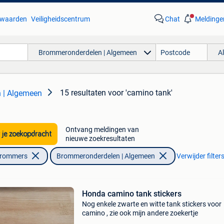
waarden
Veiligheidscentrum
Chat
Meldinge
Brommeronderdelen | Algemeen
A
15 resultaten
voor 'camino tank'
 | Algemeen
Ontvang meldingen van
 je zoekopdracht
nieuwe zoekresultaten
Brommers
Brommeronderdelen | Algemeen
Verwijder filter
Honda camino tank stickers
Nog enkele zwarte en witte tank stickers voor
camino , zie ook mijn andere zoekertje