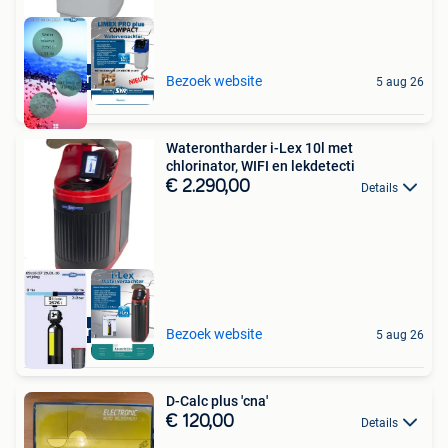
Aquariatics
Bezoek website
5 aug 26
Waterontharder i-Lex 10l met
chlorinator, WIFI en lekdetecti
€ 2.290,00
Details
Aquariatics
Bezoek website
5 aug 26
D-Calc plus 'cna'
€ 120,00
Details