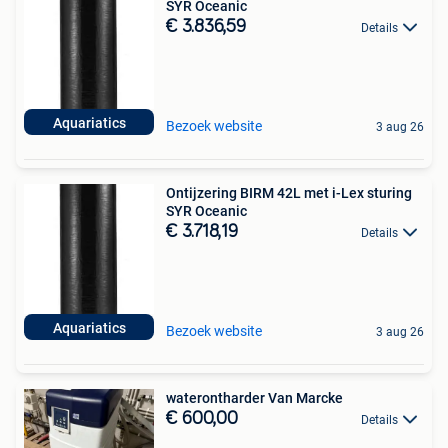
SYR Oceanic
€ 3.836,59
Details
Aquariatics
Bezoek website
3 aug 26
Ontijzering BIRM 42L met i-Lex sturing
SYR Oceanic
€ 3.718,19
Details
Aquariatics
Bezoek website
3 aug 26
waterontharder Van Marcke
€ 600,00
Details