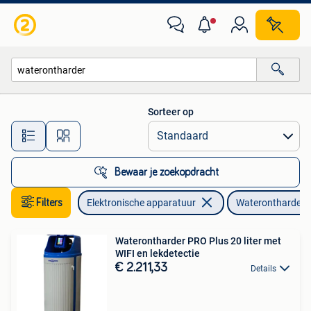
Waterontharders
Sorteer op
Alle afstanden…
Bewaar je zoekopdracht
Filters
Elektronische apparatuur
Waterontharders
Waterontharder PRO Plus 20 liter met
WIFI en lekdetectie
€ 2.211,33
Details