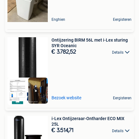
Enghien
Eergisteren
Ontijzering BIRM 56L met i-Lex sturing
SYR Oceanic
€ 3.782,52
Details
Aquariatics
Bezoek website
Eergisteren
i-Lex Ontijzeraar-Ontharder ECO MIX
25L
€ 3.514,71
Details