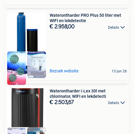
Waterontharder PRO Plus 50 liter met
WIFI en lekdetectie
€ 2.958,00
Details
Aquariatics
Bezoek website
13 jun 26
Waterontharder i-Lex 30l met
chlorinator, WIFI en lekdetecti
€ 2.503,67
Details