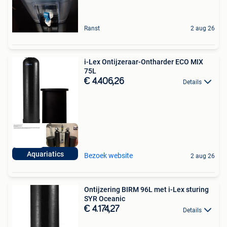
Ranst
2 aug 26
i-Lex Ontijzeraar-Ontharder ECO MIX
75L
€ 4.406,26
Details
Aquariatics
Bezoek website
2 aug 26
Ontijzering BIRM 96L met i-Lex sturing
SYR Oceanic
€ 4.174,27
Details