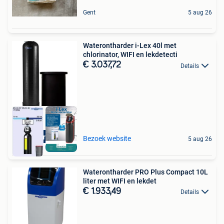
Gent
5 aug 26
Waterontharder i-Lex 40l met
chlorinator, WIFI en lekdetecti
€ 3.037,72
Details
Aquariatics
Bezoek website
5 aug 26
Waterontharder PRO Plus Compact 10L
liter met WIFI en lekdet
€ 1.933,49
Details