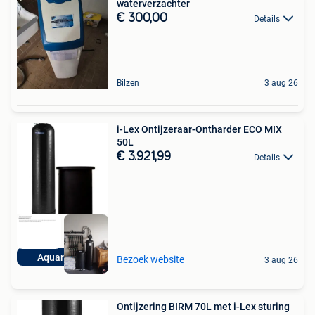
waterverzachter
€ 300,00
Details
Bilzen
3 aug 26
i-Lex Ontijzeraar-Ontharder ECO MIX
50L
€ 3.921,99
Details
Aquariatics
Bezoek website
3 aug 26
Ontijzering BIRM 70L met i-Lex sturing