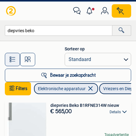
Vriezers en Diepvrieskisten
Sorteer op
Alle afstanden…
Bewaar je zoekopdracht
Filters
Elektronische apparatuur
Vriezers en Diepv
diepvries Beko B1RFNE314W nieuw
€ 565,00
Details
Topadvertentie