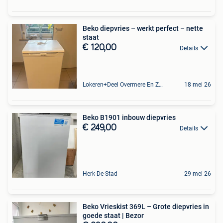
Beko diepvries – werkt perfect – nette
staat
€ 120,00
Details
Lokeren+Deel Overmere En Zele
18 mei 26
Beko B1901 inbouw diepvries
€ 249,00
Details
Herk-De-Stad
29 mei 26
Beko Vrieskist 369L – Grote diepvries in
goede staat | Bezor