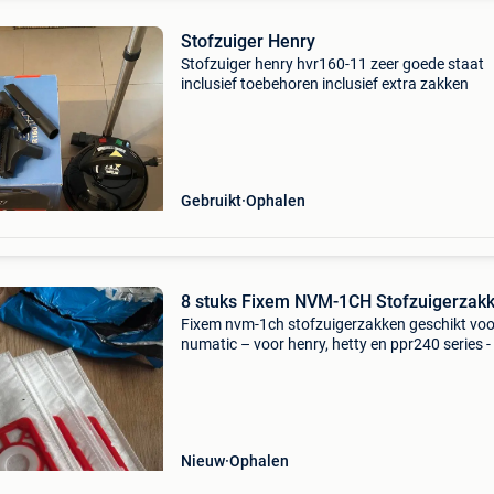
Stofzuiger Henry
Stofzuiger henry hvr160-11 zeer goede staat
inclusief toebehoren inclusief extra zakken
Gebruikt
Ophalen
8 stuks Fixem NVM-1CH Stofzuigerzak
Fixem nvm-1ch stofzuigerzakken geschikt voo
numatic – voor henry, hetty en ppr240 series - 
604015 Hepa-flo ik kan deze niet gebruiken o
ze toch niet passen op mijn stofzuiger. Af te h
in
Nieuw
Ophalen