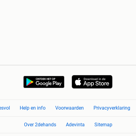
esvol
Help en info
Voorwaarden
Privacyverklaring
Over 2dehands
Adevinta
Sitemap