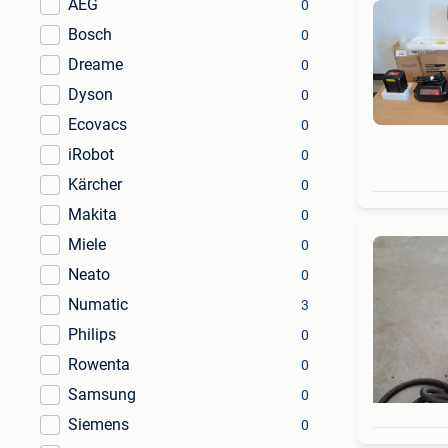
AEG
0
Bosch
0
Dreame
0
Dyson
0
Ecovacs
0
iRobot
0
Kärcher
0
Makita
0
Miele
0
Neato
0
Numatic
3
Philips
0
Rowenta
0
Samsung
0
Siemens
0