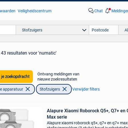
waarden
Veiligheidscentrum
Chat
Meldinge
Stofzuigers
A
43 resultaten
voor 'numatic'
Ontvang meldingen van
 je zoekopdracht
nieuwe zoekresultaten
he apparatuur
Stofzuigers
Verwijder filters
Alapure Xiaomi Roborock Q5+, Q7+ en
Max serie
Alapure xiaomi roborock q5+, q7+ en q7+ max 