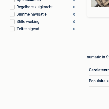
Regelbare zuigkracht
0
Slimme navigatie
0
Stille werking
0
Zelfreinigend
0
numatic in S
Gerelateer
Populaire 