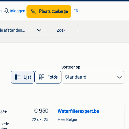
n
Inloggen
FR
Plaats zoekertje
lle afstanden…
Zoek
Sorteer op
Lijst
Foto’s
€ 9,50
Waterfilterexpert.be
 Q7+
22 okt 25
Heel België
serie