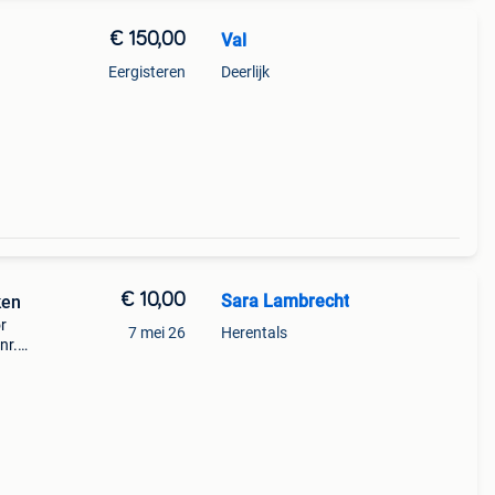
€ 150,00
Val
Eergisteren
Deerlijk
€ 10,00
Sara Lambrecht
ken
r
7 mei 26
Herentals
nr.
mdat
alen