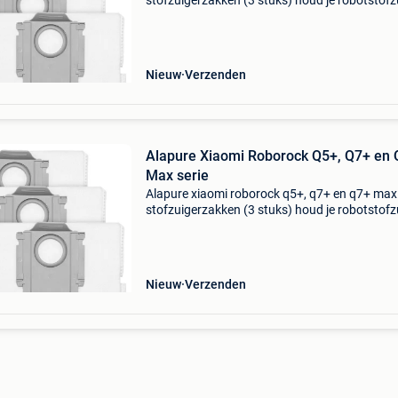
stofzuigerzakken (3 stuks) houd je robotstofz
in topconditie met de alapure vervangingsset
stofzuigerzakken voor xiaomi roborock q5+, q
Nieuw
Verzenden
Alapure Xiaomi Roborock Q5+, Q7+ en
Max serie
Alapure xiaomi roborock q5+, q7+ en q7+ max 
stofzuigerzakken (3 stuks) houd je robotstofz
in topconditie met de alapure vervangingsset
stofzuigerzakken voor xiaomi roborock q5+, q
Nieuw
Verzenden