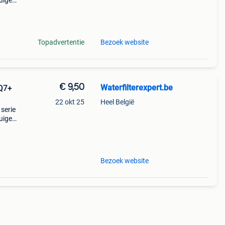
uiger
 van
7+ en
Topadvertentie
Bezoek website
€ 9,50
Waterfilterexpert.be
 Q7+
22 okt 25
Heel België
serie
uiger
 van
7+ en
Bezoek website