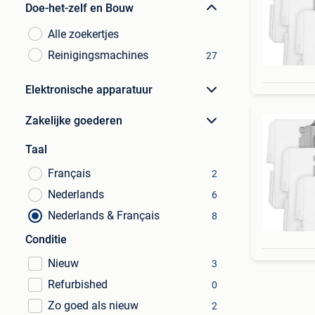
Doe-het-zelf en Bouw
Alle zoekertjes
Reinigingsmachines
27
Elektronische apparatuur
Zakelijke goederen
Taal
Français
2
Nederlands
6
Nederlands & Français
8
Conditie
Nieuw
3
Refurbished
0
Zo goed als nieuw
2