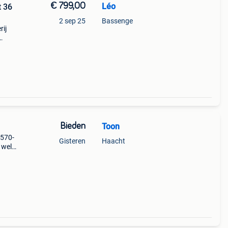
€ 799,00
Léo
 36
2 sep 25
Bassenge
rij
) de
Bieden
Toon
d570-
Gisteren
Haacht
 wel