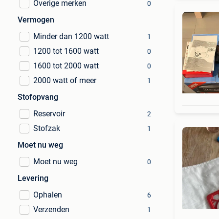
Overige merken
0
Vermogen
Minder dan 1200 watt
1
1200 tot 1600 watt
0
1600 tot 2000 watt
0
2000 watt of meer
1
Stofopvang
Reservoir
2
Stofzak
1
Moet nu weg
Moet nu weg
0
Levering
Ophalen
6
Verzenden
1