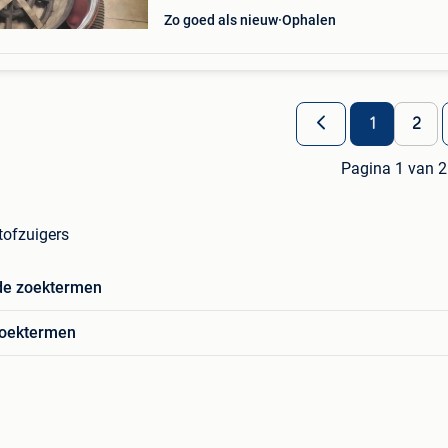
Zo goed als nieuw
Ophalen
1
2
Pagina 1 van 2
tofzuigers
de zoektermen
zoektermen