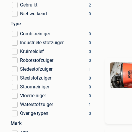
Gebruikt
2
Niet werkend
0
Type
Combi-reiniger
0
Industriële stofzuiger
0
Kruimeldief
0
Robotstofzuiger
0
Sledestofzuiger
1
Steelstofzuiger
0
Stoomreiniger
0
Vloerreiniger
0
Waterstofzuiger
1
Overige typen
0
Merk