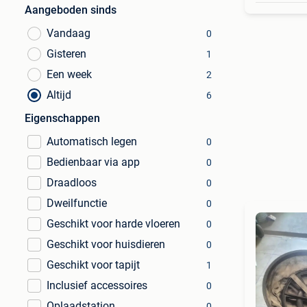
Aangeboden sinds
Vandaag
0
Gisteren
1
Een week
2
Altijd
6
Eigenschappen
Automatisch legen
0
Bedienbaar via app
0
Draadloos
0
Dweilfunctie
0
Geschikt voor harde vloeren
0
Geschikt voor huisdieren
0
Geschikt voor tapijt
1
Inclusief accessoires
0
Oplaadstation
0