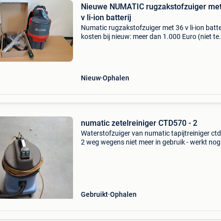
Nieuwe NUMATIC rugzakstofzuiger met
v li-ion batterij
Numatic rugzakstofzuiger met 36 v li-ion batte
kosten bij nieuw: meer dan 1.000 Euro (niet te
verwarren met hetzelfde model maar bedraad
prijs is vast
Nieuw
Ophalen
numatic zetelreiniger CTD570 - 2
Waterstofzuiger van numatic tapijtreiniger ct
2 weg wegens niet meer in gebruik - werkt nog
goed
Gebruikt
Ophalen