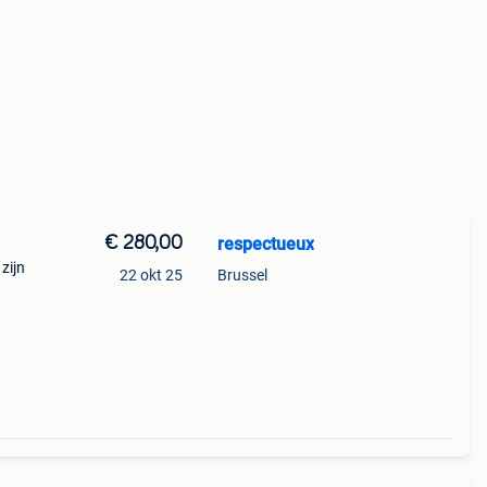
€ 280,00
respectueux
zijn
22 okt 25
Brussel