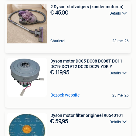
2 Dyson-stofzuigers (zonder motoren)
€ 45,00
Details
Charleroi
23 mei 26
Dyson motor DC05 DC08 DC08T DC11
DC19 DC19T2 DC20 DC29 YDK Y
€ 119,95
Details
Bezoek website
23 mei 26
Dyson motor filter origineel 90540101
€ 59,95
Details