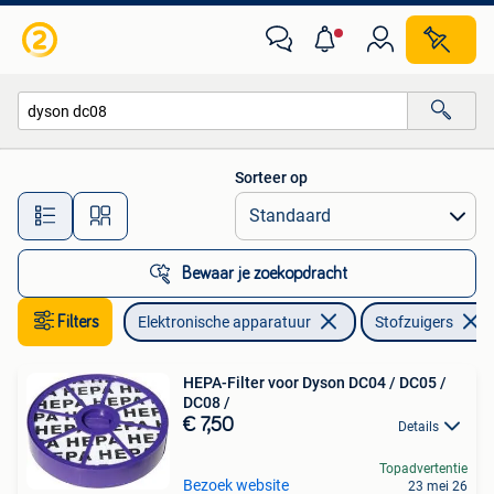
Stofzuigers
Sorteer op
Alle afstanden…
Bewaar je zoekopdracht
Filters
Elektronische apparatuur
Stofzuigers
HEPA-Filter voor Dyson DC04 / DC05 /
DC08 /
€ 7,50
Details
Topadvertentie
Bezoek website
23 mei 26