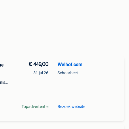
€ 449,00
Welhof.com
ne
31 jul 26
Schaarbeek
nis
ne te
Topadvertentie
Bezoek website