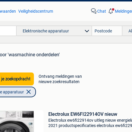
waarden
Veiligheidscentrum
Chat
Meldinge
Elektronische apparatuur
A
oor 'wasmachine onderdelen'
Ontvang meldingen van
 je zoekopdracht
nieuwe zoekresultaten
he apparatuur
Electrolux EW6FI22914OV nieuw
Electrolux ew6fi22914ov uitleg nieuw energiel
2021 productspecificaties electrolux ew6fi22
faciliteit producttype: patrijspoortwasmachin