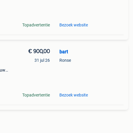
rden
Topadvertentie
Bezoek website
€ 900,00
bart
31 jul 26
Ronse
bouwd
en:
:
Topadvertentie
Bezoek website