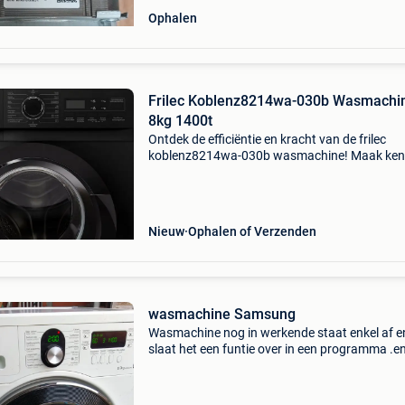
Ophalen
Frilec Koblenz8214wa-030b Wasmachi
8kg 1400t
Ontdek de efficiëntie en kracht van de frilec
koblenz8214wa-030b wasmachine! Maak ken
met de frilec koblenz8214wa-030b, een
wasmachine die ontworpen is om uw wasrouti
vereenvoudigen en tegelij
Nieuw
Ophalen of Verzenden
wasmachine Samsung
Wasmachine nog in werkende staat enkel af e
slaat het een funtie over in een programma .e
onderdelen werden vervangen .