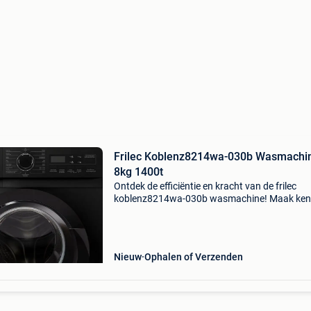
Frilec Koblenz8214wa-030b Wasmachi
8kg 1400t
Ontdek de efficiëntie en kracht van de frilec
koblenz8214wa-030b wasmachine! Maak ken
met de frilec koblenz8214wa-030b, een
wasmachine die ontworpen is om uw wasrouti
vereenvoudigen en tegelij
Nieuw
Ophalen of Verzenden