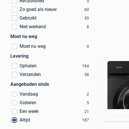
Refurbished
0
Zo goed als nieuw
60
Gebruikt
55
Niet werkend
8
Moet nu weg
Moet nu weg
0
Levering
Ophalen
184
Verzenden
58
Aangeboden sinds
Vandaag
2
Gisteren
5
Een week
21
Altijd
187