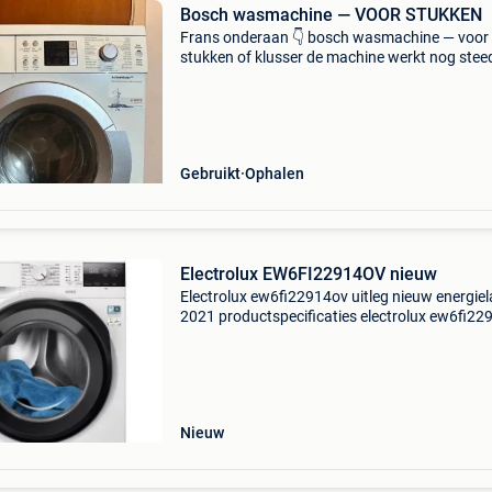
Bosch wasmachine — VOOR STUKKEN
Frans onderaan 👇 bosch wasmachine — voor
stukken of klusser de machine werkt nog stee
maar maakt lawaai tijdens het centrifugeren.
Geschikt voor onderdelen of voor iemand die
handig is en wil repa
Gebruikt
Ophalen
Electrolux EW6FI22914OV nieuw
Electrolux ew6fi22914ov uitleg nieuw energiel
2021 productspecificaties electrolux ew6fi22
faciliteit producttype: patrijspoortwasmachin
voordeel: het kan overal snel en eenvoudig wo
geï
Nieuw