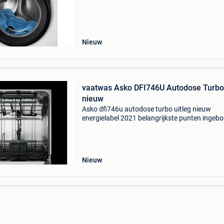
voordeel: het kan overal snel en eenvoudig wo
geï
Nieuw
vaatwas Asko DFI746U Autodose Turbo
nieuw
Asko dfi746u autodose turbo uitleg nieuw
energielabel 2021 belangrijkste punten inge
b x h x d: 59,6 x 81,91 x 55,4 cm bestek opberg
mand en lade ultra stil 39 db – energielabel b +
ontworpen
Nieuw