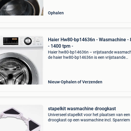
Ophalen
Haier Hw80-bp14636n - Wasmachine - 
- 1400 tpm -
Haier hw80-bp14636n – vrijstaande wasmac
de haier hw80-bp14636n is een vrijstaande
voorlader wasmachine die uitstekende
wasprestaties combineert met een laag
energieverbruik. Met een vulgewicht va
Nieuw
Ophalen of Verzenden
stapelkit wasmachine droogkast
Universeel stapelkit voor het plaatsen van een
droogkast op een wasmachine incl. Spanriem