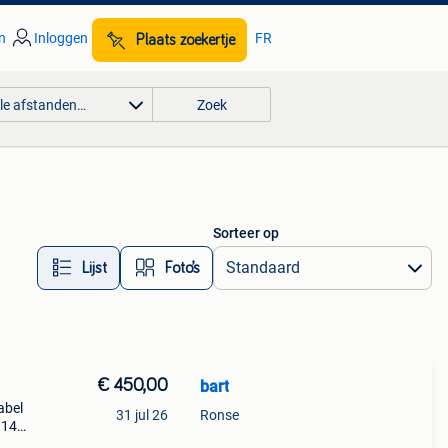
n
Inloggen
FR
Plaats zoekertje
lle afstanden…
Zoek
Sorteer op
Lijst
Foto’s
€ 450,00
bart
abel
31 jul 26
Ronse
914ov
e