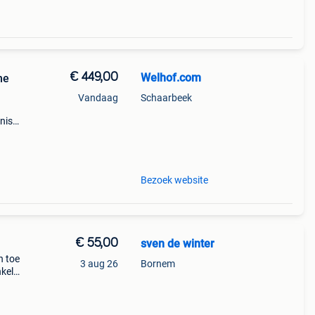
€ 449,00
Welhof.com
ne
Vandaag
Schaarbeek
nis
ne te
Bezoek website
€ 55,00
sven de winter
n toe
3 aug 26
Bornem
nkel