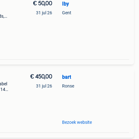
€ 50,00
Iby
31 jul 26
Gent
ds,
€ 450,00
bart
abel
31 jul 26
Ronse
914ov
e
rden
Bezoek website