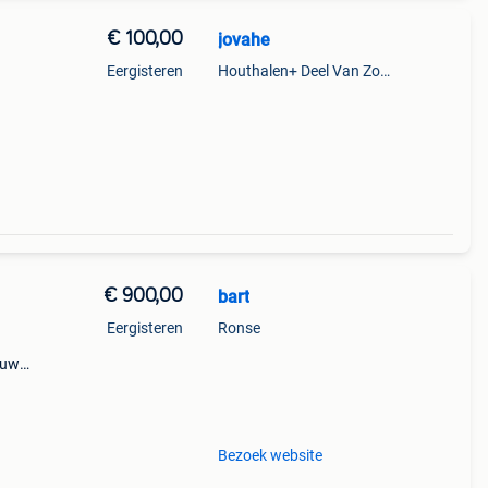
€ 100,00
jovahe
Eergisteren
Houthalen+ Deel Van Zonhoven En Zolder
€ 900,00
bart
Eergisteren
Ronse
bouwd
en:
:
Bezoek website