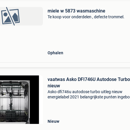
miele w 5873 wasmaschine
Te koop voor onderdelen , defecte trommel.
Ophalen
vaatwas Asko DFI746U Autodose Turbo
nieuw
Asko dfi746u autodose turbo uitleg nieuw
energielabel 2021 belangrijkste punten inge
b x h x d: 59,6 x 81,91 x 55,4 cm bestek opberg
mand en lade ultra stil 39 db – energielabel b +
ontworpen
Nieuw