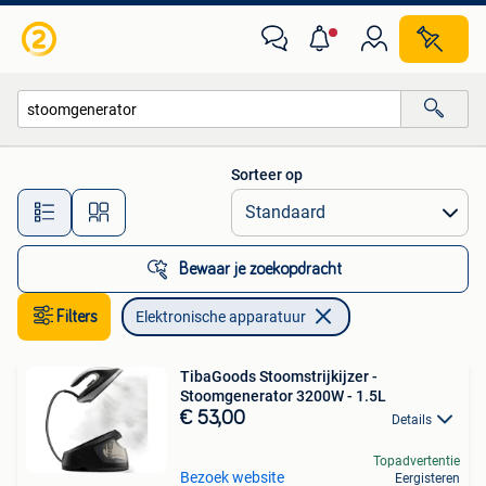
Elektronische apparatuur
Sorteer op
Alle afstanden…
Bewaar je zoekopdracht
Filters
Elektronische apparatuur
TibaGoods Stoomstrijkijzer -
Stoomgenerator 3200W - 1.5L
€ 53,00
Details
Topadvertentie
Bezoek website
Eergisteren