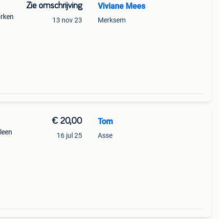
Zie omschrijving
Viviane Mees
orken
13 nov 23
Merksem
€ 20,00
Tom
leen
16 jul 25
Asse