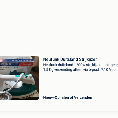
Neufunk Duitsland Strijkijzer
Neufunk duitsland 1200w strijkijzer nooit gebr
1,5 Kg verzending alleen via b-post. 7,10 Voor
vast adres en 5,40 voor levering aan een bpost
afhaalpunt. Bekijk mijn andere advertenties e
Nieuw
Ophalen of Verzenden