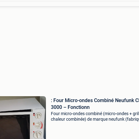
: Four Micro-ondes Combiné Neufunk 
3000 – Fonctionn
Four micro-ondes combiné (micro-ondes + grill
chaleur combinée) de marque neufunk (fabriq
italie). ​Caractéristiques techniques : ​modèle : 
3000 (type mw 2750tfge) ​puissance micro-on
7