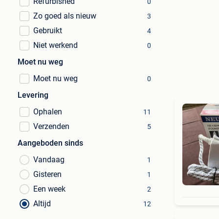
Refurbished
0
Zo goed als nieuw
3
Gebruikt
4
Niet werkend
0
Moet nu weg
Moet nu weg
0
Levering
Ophalen
11
Verzenden
5
Aangeboden sinds
Vandaag
1
Gisteren
1
Een week
2
Altijd
12