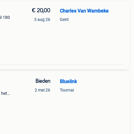
€ 20,00
Charles Van Wambeke
29 180
3 aug 26
Gent
Bieden
Bluelink
2 mei 26
Tournai
 het
.
tie