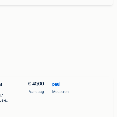
€ 40,00
paul
CB
Vandaag
Mouscron
 /
ué en
cb
des :