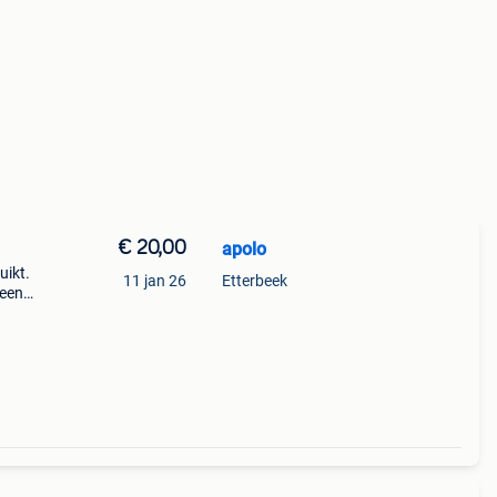
€ 20,00
apolo
uikt.
11 jan 26
Etterbeek
 een
-
n com