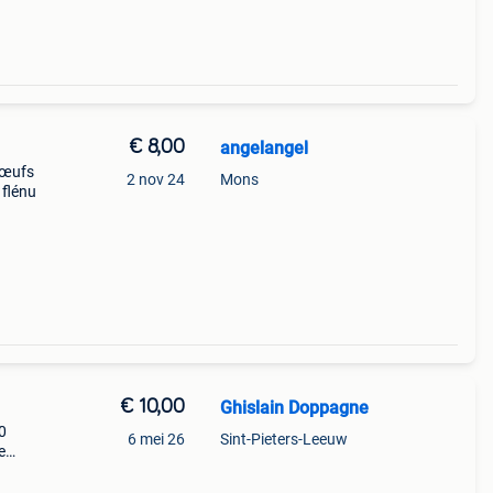
€ 8,00
angelangel
 œufs
2 nov 24
Mons
 flénu
€ 10,00
Ghislain Doppagne
00
6 mei 26
Sint-Pieters-Leeuw
e
h à