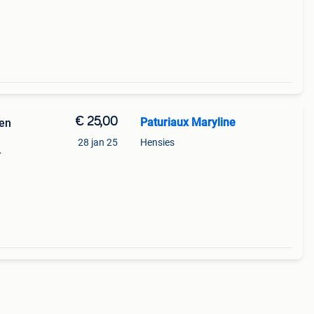
€ 25,00
Paturiaux Maryline
len
28 jan 25
Hensies