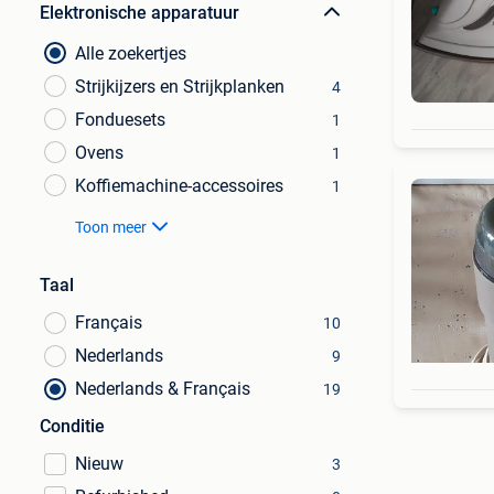
Elektronische apparatuur
Alle zoekertjes
Strijkijzers en Strijkplanken
4
Fonduesets
1
Ovens
1
Koffiemachine-accessoires
1
Toon meer
Taal
Français
10
Nederlands
9
Nederlands & Français
19
Conditie
Nieuw
3