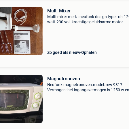
Multi-Mixer
Multi-mixer merk : neufunk design type : oh-1
watt 230 volt krachtige geluidsarme motor
staafmixer met 1 snelheid (= snelheid 5)
afneembare staaf voor eenvoudige reiniging 2
deeghaken met 5 snel
Zo goed als nieuw
Ophalen
Magnetronoven
Neufunk magnetronoven.model: mw 9817.
Vermogen: het ingangsvermogen is 1250 w en
uitgangsvermogen van de magnetron is 800 w
Frequentie: het apparaat werkt op een frequen
van 2450 mhz. Zie foto