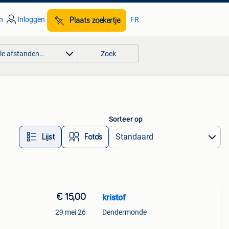
n
Inloggen
FR
Plaats zoekertje
lle afstanden…
Zoek
Sorteer op
Lijst
Foto’s
€ 15,00
kristof
29 mei 26
Dendermonde