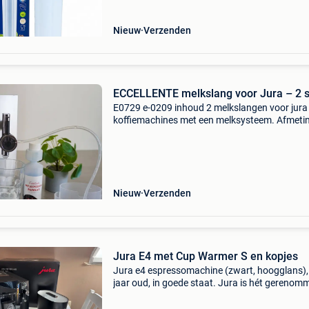
Nieuw
Verzenden
ECCELLENTE melkslang voor Jura – 2 s
E0729 e-0209 inhoud 2 melkslangen voor jura
koffiemachines met een melksysteem. Afmeti
binnendiameter is 4mm- buitendiameter is 7
melkslang is 35cm langde melkslang is naar 
in te korten m
Nieuw
Verzenden
Jura E4 met Cup Warmer S en kopjes
Jura e4 espressomachine (zwart, hoogglans),
jaar oud, in goede staat. Jura is hét gerenom
zwitsers merk, gekend voor kwaliteit en
betrouwbaarheid. Inbegrepen: - jura e4