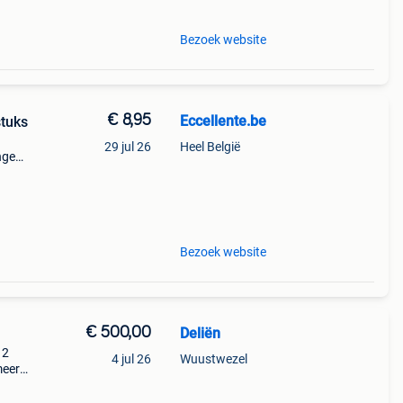
Bezoek website
€ 8,95
Eccellente.be
tuks
29 jul 26
Heel België
ngen-
mm-
wens
Bezoek website
€ 500,00
Deliën
 2
4 jul 26
Wuustwezel
meerd