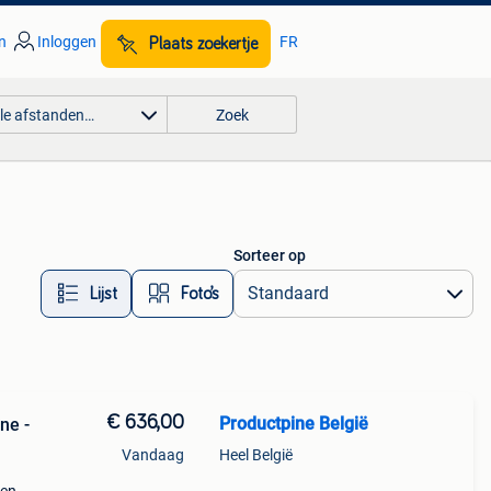
n
Inloggen
FR
Plaats zoekertje
lle afstanden…
Zoek
Sorteer op
Lijst
Foto’s
€ 636,00
Productpine België
ne -
Vandaag
Heel België