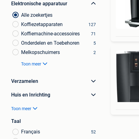
Elektronische apparatuur
Alle zoekertjes
Koffiezetapparaten
127
Koffiemachine-accessoires
71
Onderdelen en Toebehoren
5
Melkopschuimers
2
Toon meer
Verzamelen
Huis en Inrichting
Toon meer
Taal
Français
52