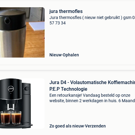
jura thermofles
Jura thermosfles ( nieuw niet gebruikt ) gsm 
57 73 34
Nieuw
Ophalen
Jura D4 - Volautomatische Koffiemachi
P.E.P Technologie
Een retourkansje! Vandaag besteld op onze
website, binnen 2 werkdagen in huis. 6 Maan
garantie. Gratis verzending boven de €20. Be
voorraad. Niet tevreden? Retourneren kan gra
binnen
Zo goed als nieuw
Verzenden