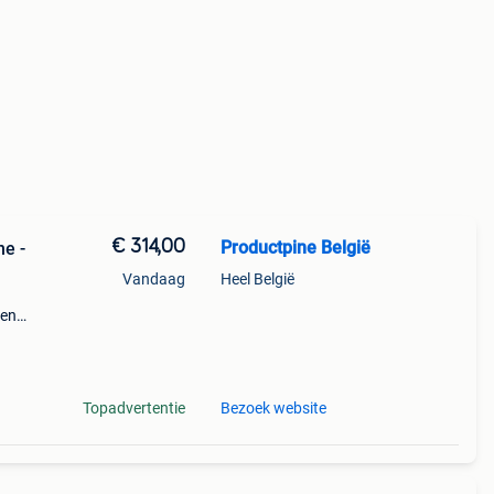
€ 314,00
Productpine België
ne -
Vandaag
Heel België
den
perkte
tis
Topadvertentie
Bezoek website