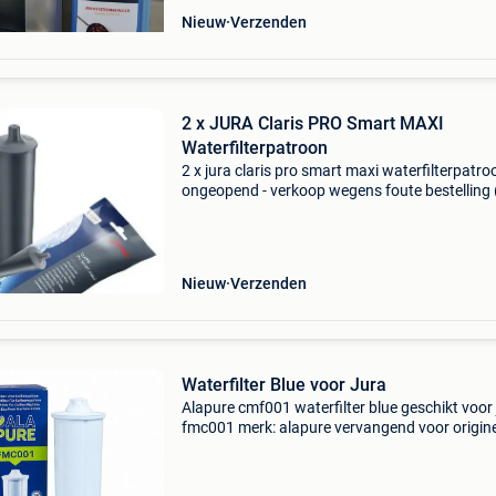
Nieuw
Verzenden
2 x JURA Claris PRO Smart MAXI
Waterfilterpatroon
2 x jura claris pro smart maxi waterfilterpatro
ongeopend - verkoop wegens foute bestelling
retour meer mogelijk)
Nieuw
Verzenden
Waterfilter Blue voor Jura
Alapure cmf001 waterfilter blue geschikt voor 
fmc001 merk: alapure vervangend voor origin
nummer: jura blue waterfilter 71311. Levensd
geadviseerd wordt om het filter om de 2 maa
te ve