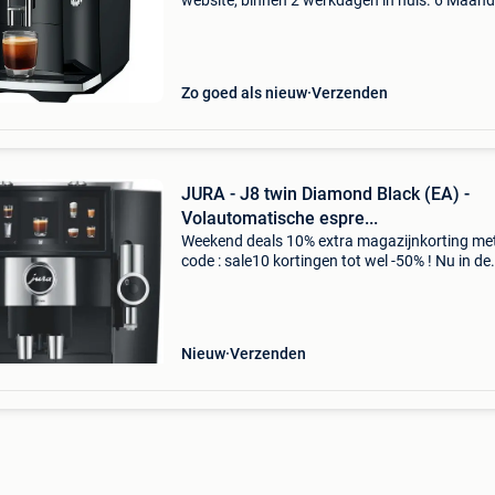
website, binnen 2 werkdagen in huis. 6 Maan
garantie. Gratis verzending boven de €20. Be
voorraad. Niet tevreden? Retourneren kan gra
binnen
Zo goed als nieuw
Verzenden
JURA - J8 twin Diamond Black (EA) -
Volautomatische espre...
Weekend deals 10% extra magazijnkorting me
code : sale10 kortingen tot wel -50% ! Nu in de
aanbieding van € 1999,99 voor € 1699,00! Gra
verzending dubbele prestaties, maximale flexibi
Nieuw
Verzenden