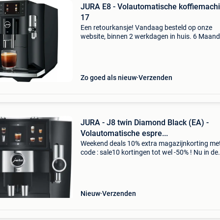
JURA E8 - Volautomatische koffiemachi
17
Een retourkansje! Vandaag besteld op onze
website, binnen 2 werkdagen in huis. 6 Maan
garantie. Gratis verzending boven de €20. Be
voorraad. Niet tevreden? Retourneren kan gra
binnen
Zo goed als nieuw
Verzenden
JURA - J8 twin Diamond Black (EA) -
Volautomatische espre...
Weekend deals 10% extra magazijnkorting me
code : sale10 kortingen tot wel -50% ! Nu in de
aanbieding van € 1999,99 voor € 1699,00! Gra
verzending dubbele prestaties, maximale flexibi
Nieuw
Verzenden