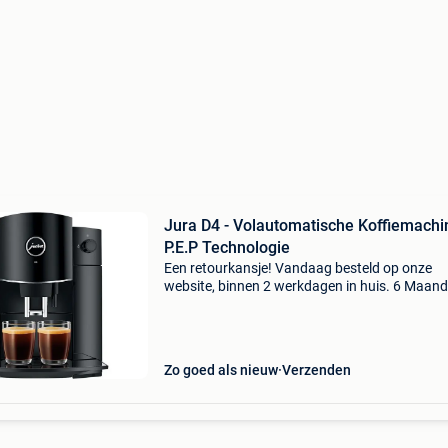
Jura D4 - Volautomatische Koffiemachi
P.E.P Technologie
Een retourkansje! Vandaag besteld op onze
website, binnen 2 werkdagen in huis. 6 Maan
garantie. Gratis verzending boven de €20. Be
voorraad. Niet tevreden? Retourneren kan gra
binnen
Zo goed als nieuw
Verzenden