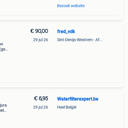
Bezoek website
€ 90,00
fred_vdk
29 jul 26
Sint-Denijs-Westrem - Afsnee
on
 (geen
€ 6,95
Waterfilterexpert.be
jura
29 jul 26
Heel België
eel
uur:
nden