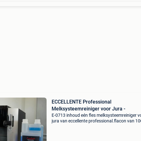
ECCELLENTE Professional
Melksysteemreiniger voor Jura -
E-0713 inhoud eén fles melksysteemreiniger v
jura van eccellente professional.flacon van 1
Goed voor 100 volledige reinigingsbeurten van
melksysteem. Geschikt voor alle jura koffiema