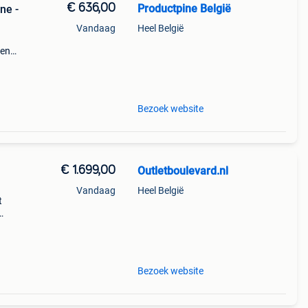
€ 636,00
Productpine België
ne -
Vandaag
Heel België
den
perkte
tis
Bezoek website
€ 1.699,00
Outletboulevard.nl
Vandaag
Heel België
t
tis
lit
Bezoek website