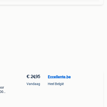
€ 24,95
Eccellente.be
Vandaag
Heel België
oor
000ml.
 het
chine