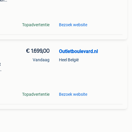
den
perkte
tis
Topadvertentie
Bezoek website
€ 1.699,00
Outletboulevard.nl
Vandaag
Heel België
t
tis
lit
Topadvertentie
Bezoek website