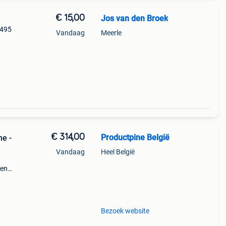
€ 15,00
Jos van den Broek
0495
Vandaag
Meerle
€ 314,00
Productpine België
ne -
Vandaag
Heel België
den
perkte
tis
Bezoek website