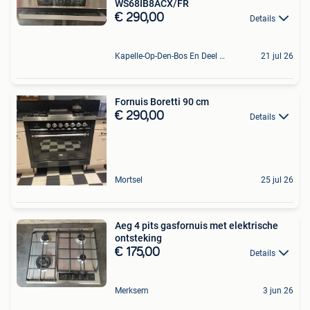
WS68IB8ACX/FR
€ 290,00
Details
Kapelle-Op-Den-Bos En Deel Van Zemst
21 jul 26
Fornuis Boretti 90 cm
€ 290,00
Details
Mortsel
25 jul 26
Aeg 4 pits gasfornuis met elektrische
ontsteking
€ 175,00
Details
Merksem
3 jun 26