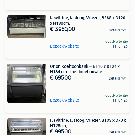
IJsvitrine, IJstoog, Vriezer, B285 x D120
x H130cm,
€ 3.950,00
Details
Topadvertentie
Bezoek website
11 jun 26
Orion Koeltoonbank – B110 x D124 x
H134 cm - met ingebouwde
€ 695,00
Details
Topadvertentie
Bezoek website
11 jun 26
IJsvitrine, IJstoog, Vriezer, B133 x D70 x
H128cm,
€ 995,00
Details