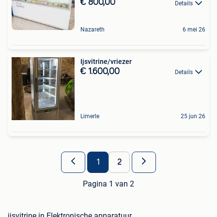
€ 800,00
Details
Nazareth
6 mei 26
Ijsvitrine/vriezer
€ 1.600,00
Details
Limerle
25 jun 26
1
2
Pagina 1 van 2
ijsvitrine in Elektronische apparatuur